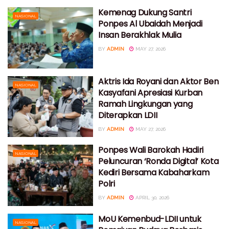
Kemenag Dukung Santri
NASIONAL
Ponpes Al Ubaidah Menjadi
Insan Berakhlak Mulia
BY
ADMIN
MAY 27, 2026
Aktris Ida Royani dan Aktor Ben
NASIONAL
Kasyafani Apresiasi Kurban
Ramah Lingkungan yang
Diterapkan LDII
BY
ADMIN
MAY 27, 2026
Ponpes Wali Barokah Hadiri
NASIONAL
Peluncuran ‘Ronda Digital’ Kota
Kediri Bersama Kabaharkam
Polri
BY
ADMIN
APRIL 30, 2026
MoU Kemenbud-LDII untuk
NASIONAL