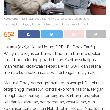
Ketua Umum DPP LDII Dody Taufiq Wijaya bersama artis Ida Royani
membagikan daging kurban untuk masyarakat setempat. Foto: LINES
552
SHARES
Jakarta (27/5).
Ketua Umum DPP LDII Dody Taufiq
Wijaya menegaskan bahwa ibadah kurban merupakan
ritual ibadah tertinggi pada bulan Zulhijah sekaligus
manifestasi ketakwaan kepada Allah SWT dan sarana
memperkuat solidaritas sosial di tengah masyarakat.
Menurut Dody, semangat berkurban warga LDII tahun ini
tetap tinggi, meskipun kondisi ekonomi nasional tengah
menghadapi berbagai tantangan. “Kurban merupakan
teladan ketakwaan, pengorbanan, kesyukuran, dan
keikhlasan tertinggi dari Nabi Ibrahim AS dan Nabi Ismail