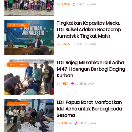
BY
RISKA
JUNE 24, 2026
Tingkatkan Kapasitas Media,
LINTAS DAERAH
LDII Sulsel Adakan Bootcamp
Jurnalistik Tingkat Mahir
BY
RISKA
JUNE 24, 2026
LDII Rajeg Meriahkan Idul Adha
LINTAS DAERAH
1447 H dengan Berbagi Daging
Kurban
BY
NISA
JUNE 18, 2026
LDII Papua Barat Manfaatkan
LINTAS DAERAH
Idul Adha untuk Berbagi pada
Sesama
BY
ADMIN
JUNE 2, 2026