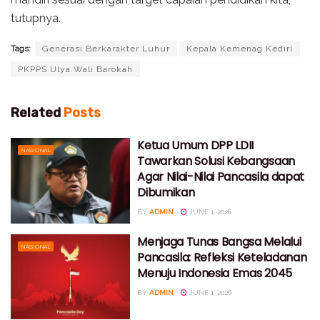
tutupnya.
Tags:
Generasi Berkarakter Luhur
Kepala Kemenag Kediri
PKPPS Ulya Wali Barokah
Related
Posts
Ketua Umum DPP LDII
NASIONAL
Tawarkan Solusi Kebangsaan
Agar Nilai-Nilai Pancasila dapat
Dibumikan
BY
ADMIN
JUNE 1, 2026
Menjaga Tunas Bangsa Melalui
NASIONAL
Pancasila: Refleksi Keteladanan
Menuju Indonesia Emas 2045
BY
ADMIN
JUNE 1, 2026