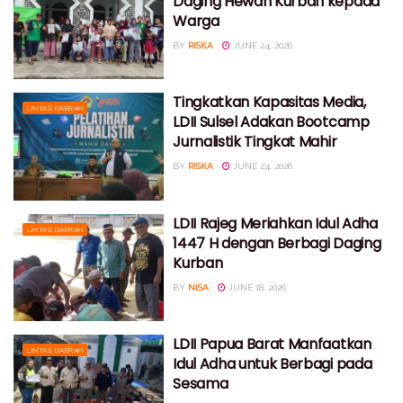
Daging Hewan Kurban kepada
Warga
BY
RISKA
JUNE 24, 2026
Tingkatkan Kapasitas Media,
LINTAS DAERAH
LDII Sulsel Adakan Bootcamp
Jurnalistik Tingkat Mahir
BY
RISKA
JUNE 24, 2026
LDII Rajeg Meriahkan Idul Adha
LINTAS DAERAH
1447 H dengan Berbagi Daging
Kurban
BY
NISA
JUNE 18, 2026
LDII Papua Barat Manfaatkan
LINTAS DAERAH
Idul Adha untuk Berbagi pada
Sesama