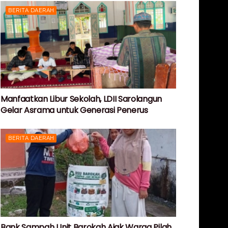
BERITA DAERAH
Manfaatkan Libur Sekolah, LDII Sarolangun
Gelar Asrama untuk Generasi Penerus
BERITA DAERAH
Bank Sampah Unit Barokah Ajak Warga Pilah