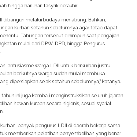
h hingga hari-hari tasyrik berakhir.
II dibangun melalui budaya menabung. Bahkan,
ungan kurban setahun sebelumnya agar tetap dapat
 menentu. Tabungan tersebut dihimpun saat pengajian
 tingkatan mulai dari DPW, DPD, hingga Pengurus
.
n, antusiasme warga LDII untuk berkurban justru
i, bulan berikutnya warga sudah mulai membuka
ng dipersiapkan sejak setahun sebelumnya,” katanya.
ahun ini juga kembali menginstruksikan seluruh jajaran
han hewan kurban secara higienis, sesuai syariat,
n.
kurban, banyak pengurus LDII di daerah bekerja sama
untuk memberikan pelatihan penyembelihan yang benar