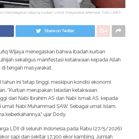
yani membagikan daging kurban untuk masyarakat setempat. Foto: LINES
Share on Twitter
fiq Wijaya menegaskan bahwa ibadah kurban
ulhijah sekaligus manifestasi ketakwaan kepada Allah
 di tengah masyarakat.
ahun ini tetap tinggi, meskipun kondisi ekonomi
an. “Kurban merupakan teladan ketakwaan,
ggi dari Nabi Ibrahim AS dan Nabi Ismail AS, kepada
agi umat Nabi Muhammad SAW. Sebagai umat Islam,
na keberkahannya,” ujar Dody.
arga LDII di seluruh Indonesia pada Rabu (27/5/2026)
ekor sapi dan sekitar 17.300 ekor kambing. Jumlah