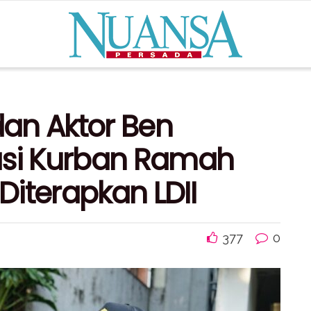
dan Aktor Ben
asi Kurban Ramah
iterapkan LDII
377
0