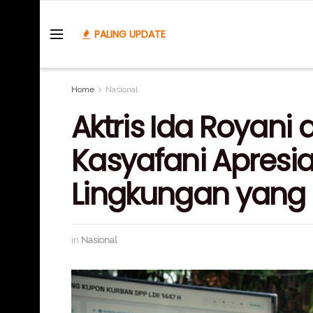
PALING UPDATE
Home
Nasional
Aktris Ida Royani 
Kasyafani Apresi
Lingkungan yang D
in
Nasional