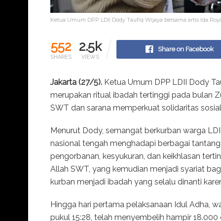
Ketua Umum DPP LDII Dody Taufiq Wijaya bersama artis Ida Ro
552
2.5k
Share on Facebook
SHARES
VIEWS
Jakarta (27/5).
Ketua Umum DPP LDII Dody Tau
merupakan ritual ibadah tertinggi pada bulan Z
SWT dan sarana memperkuat solidaritas sosial
Menurut Dody, semangat berkurban warga LDII t
nasional tengah menghadapi berbagai tantang
pengorbanan, kesyukuran, dan keikhlasan tertin
Allah SWT, yang kemudian menjadi syariat b
kurban menjadi ibadah yang selalu dinanti kare
Hingga hari pertama pelaksanaan Idul Adha, w
pukul 15:28, telah menyembelih hampir 18.000 