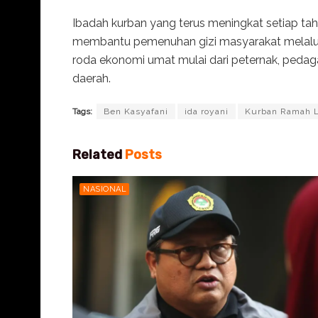
Ibadah kurban yang terus meningkat setiap tah
membantu pemenuhan gizi masyarakat melalui 
roda ekonomi umat mulai dari peternak, pedagan
daerah.
Tags:
Ben Kasyafani
ida royani
Kurban Ramah 
Related
Posts
NASIONAL