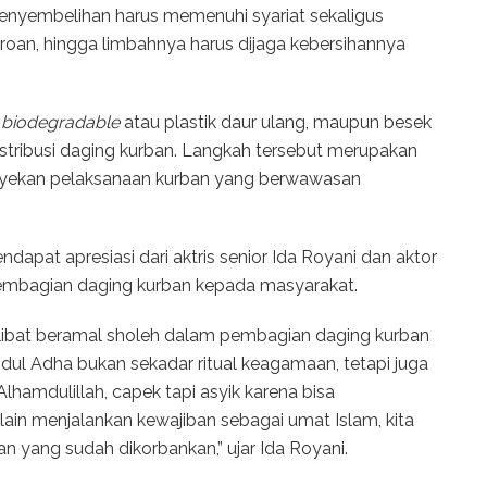
enyembelihan harus memenuhi syariat sekaligus
eroan, hingga limbahnya harus dijaga kebersihannya
k
biodegradable
atau plastik daur ulang, maupun besek
distribusi daging kurban. Langkah tersebut merupakan
yekan pelaksanaan kurban yang berwawasan
dapat apresiasi dari aktris senior Ida Royani dan aktor
pembagian daging kurban kepada masyarakat.
libat beramal sholeh dalam pembagian daging kurban
ul Adha bukan sekadar ritual keagamaan, tetapi juga
lhamdulillah, capek tapi asyik karena bisa
lain menjalankan kewajiban sebagai umat Islam, kita
n yang sudah dikorbankan,” ujar Ida Royani.