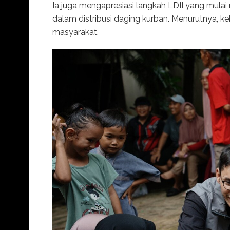
Ia juga mengapresiasi langkah LDII yang mul
dalam distribusi daging kurban. Menurutnya, keb
masyarakat.