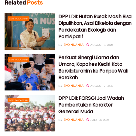
Related
Posts
DPP LDII: Hutan Rusak Masih Bisa
BERITA DAERAH
Dipulihkan, Asal Dikelola dengan
Pendekatan Ekologis dan
Partisipatif
BY
EKO NUANSA
AUGUST 8, 2026
Perkuat Sinergi Ulama dan
BERITA DAERAH
Umara, Kapolres Kediri Kota
Bersilaturahim ke Ponpes Wali
Barokah
BY
EKO NUANSA
AUGUST 7, 2026
DPP LDII: FORSGI Jadi Wadah
BERITA DAERAH
Pembentukan Karakter
Generasi Muda
BY
EKO NUANSA
JULY 26, 2026