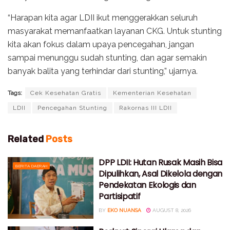
“Harapan kita agar LDII ikut menggerakkan seluruh
masyarakat memanfaatkan layanan CKG. Untuk stunting
kita akan fokus dalam upaya pencegahan, jangan
sampai menunggu sudah stunting, dan agar semakin
banyak balita yang terhindar dari stunting,” ujarnya.
Tags:
Cek Kesehatan Gratis
Kementerian Kesehatan
LDII
Pencegahan Stunting
Rakornas III LDII
Related
Posts
DPP LDII: Hutan Rusak Masih Bisa
BERITA DAERAH
Dipulihkan, Asal Dikelola dengan
Pendekatan Ekologis dan
Partisipatif
BY
EKO NUANSA
AUGUST 8, 2026