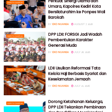
Perkuat Sinergi Ulama dan
BERITA DAERAH
Umara, Kapolres Kediri Kota
Bersilaturahim ke Ponpes Wali
Barokah
BY
EKO NUANSA
AUGUST 7, 2026
DPP LDII: FORSGI Jadi Wadah
BERITA DAERAH
Pembentukan Karakter
Generasi Muda
BY
EKO NUANSA
JULY 26, 2026
LDII Usulkan Reformasi Tata
BERITA DAERAH
Kelola Haji Berbasis Syariat dan
Keselamatan Jemaah
BY
EKO NUANSA
JULY 21, 2026
Dorong Ketahanan Keluarga,
BERITA DAERAH
DPP LDII Tekankan Pembinaan