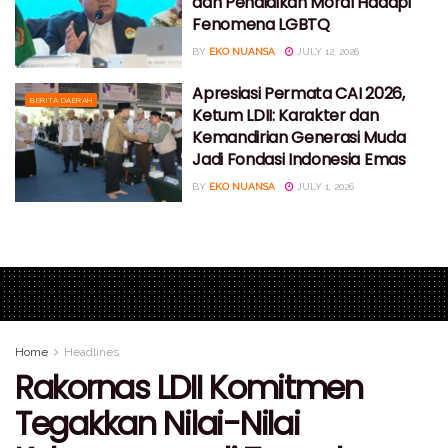
dan Pendidikan Moral Hadapi
Fenomena LGBTQ
BY
EKO NUANSA
JULY 12, 2026
Apresiasi Permata CAI 2026,
BERITA DAERAH
Ketum LDII: Karakter dan
Kemandirian Generasi Muda
Jadi Fondasi Indonesia Emas
BY
EKO NUANSA
JULY 1, 2026
Home
Headlines
Rakornas LDII Komitmen
Tegakkan Nilai-Nilai