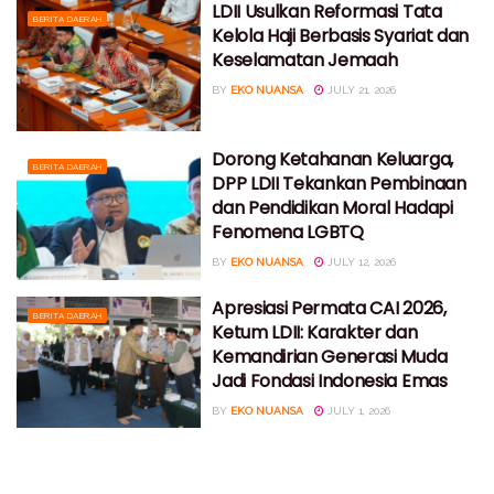
LDII Usulkan Reformasi Tata
BERITA DAERAH
Kelola Haji Berbasis Syariat dan
Keselamatan Jemaah
BY
EKO NUANSA
JULY 21, 2026
Dorong Ketahanan Keluarga,
BERITA DAERAH
DPP LDII Tekankan Pembinaan
dan Pendidikan Moral Hadapi
Fenomena LGBTQ
BY
EKO NUANSA
JULY 12, 2026
Apresiasi Permata CAI 2026,
BERITA DAERAH
Ketum LDII: Karakter dan
Kemandirian Generasi Muda
Jadi Fondasi Indonesia Emas
BY
EKO NUANSA
JULY 1, 2026