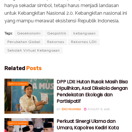
hanya sekadar simbol, tetapi harus menjadi landasan
untuk Kebangkitan Nasional 2.0. Kebangkitan nasional ini
yang mampu merawat eksistensi Republik Indonesia.
Tags:
Geoekonomi
Geopolitik
kebangsaan
Perubahan Global
Rakornas
Rakornas LDII
Sekolah Virtual Kebangsaan
Related
Posts
DPP LDII: Hutan Rusak Masih Bisa
BERITA DAERAH
Dipulihkan, Asal Dikelola dengan
Pendekatan Ekologis dan
Partisipatif
BY
EKO NUANSA
AUGUST 8, 2026
Perkuat Sinergi Ulama dan
BERITA DAERAH
Umara, Kapolres Kediri Kota