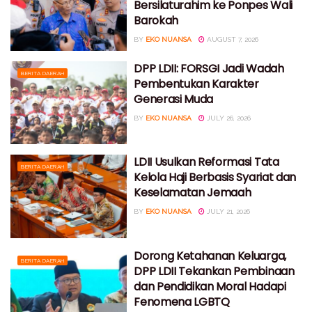
Bersilaturahim ke Ponpes Wali
Barokah
BY
EKO NUANSA
AUGUST 7, 2026
DPP LDII: FORSGI Jadi Wadah
BERITA DAERAH
Pembentukan Karakter
Generasi Muda
BY
EKO NUANSA
JULY 26, 2026
LDII Usulkan Reformasi Tata
BERITA DAERAH
Kelola Haji Berbasis Syariat dan
Keselamatan Jemaah
BY
EKO NUANSA
JULY 21, 2026
Dorong Ketahanan Keluarga,
BERITA DAERAH
DPP LDII Tekankan Pembinaan
dan Pendidikan Moral Hadapi
Fenomena LGBTQ