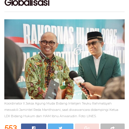
Globalisasi
Koordinator II Jaksa Agung Muda Bidang Intelijen Teuku Rahmatsyah
mewakili Jamintel Reda Manthovani, saat diwawancara didampingi Ketua
LDII Bidang Hukum dan HAM Ibnu Anwarudin. Foto: LINES.
553