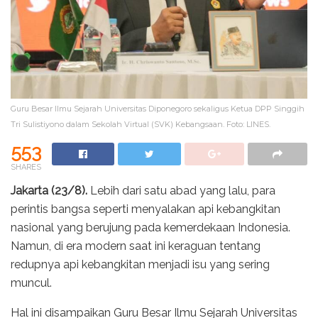
Guru Besar Ilmu Sejarah Universitas Diponegoro sekaligus Ketua DPP Singgih
Tri Sulistiyono dalam Sekolah Virtual (SVK) Kebangsaan. Foto: LINES.
553
SHARES
Jakarta (23/8).
Lebih dari satu abad yang lalu, para
perintis bangsa seperti menyalakan api kebangkitan
nasional yang berujung pada kemerdekaan Indonesia.
Namun, di era modern saat ini keraguan tentang
redupnya api kebangkitan menjadi isu yang sering
muncul.
Hal ini disampaikan Guru Besar Ilmu Sejarah Universitas