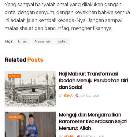
Yang sampai hanyalah amal yang dilakukan dengan
cinta, dengan senyum, dengan keyakinan bahwa semua
ini adalah jalan kembali kepada-Nya. Jangan sampai
malas shalat dan benci infaq, menghentikannya.
Tags:
Infaq
Nasehat
salat
Related
Posts
Haji Mabrur: Transformasi
ARTIKEL
Ibadah Menuju Perubahan Diri
dan Sosial
BY
RISKA
JUNE 19, 2026
Mengaji dan Mengamalkan
HEADLINE
Barometer Kecerdasan Sejati
Menurut Allah
BY
ADMIN
MARCH 20, 2026