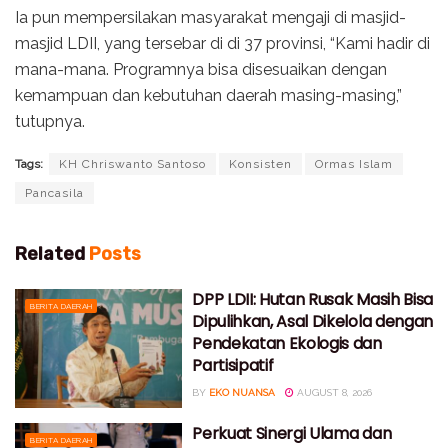
Ia pun mempersilakan masyarakat mengaji di masjid-
masjid LDII, yang tersebar di di 37 provinsi, “Kami hadir di
mana-mana. Programnya bisa disesuaikan dengan
kemampuan dan kebutuhan daerah masing-masing,”
tutupnya.
Tags:
KH Chriswanto Santoso
Konsisten
Ormas Islam
Pancasila
Related
Posts
DPP LDII: Hutan Rusak Masih Bisa
BERITA DAERAH
Dipulihkan, Asal Dikelola dengan
Pendekatan Ekologis dan
Partisipatif
BY
EKO NUANSA
AUGUST 8, 2026
Perkuat Sinergi Ulama dan
BERITA DAERAH