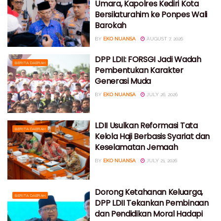
Umara, Kapolres Kediri Kota
Bersilaturahim ke Ponpes Wali
Barokah
BY
EKO NUANSA
AUGUST 7, 2026
DPP LDII: FORSGI Jadi Wadah
BERITA DAERAH
Pembentukan Karakter
Generasi Muda
BY
EKO NUANSA
JULY 26, 2026
LDII Usulkan Reformasi Tata
BERITA DAERAH
Kelola Haji Berbasis Syariat dan
Keselamatan Jemaah
BY
EKO NUANSA
JULY 21, 2026
Dorong Ketahanan Keluarga,
BERITA DAERAH
DPP LDII Tekankan Pembinaan
dan Pendidikan Moral Hadapi