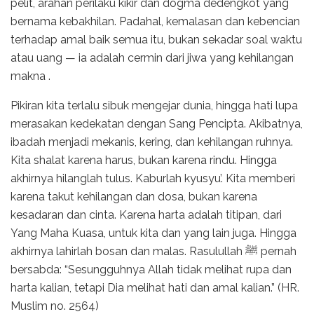
pelit, arahan perilaku kikir dan dogma dedengkot yang
bernama kebakhilan. Padahal, kemalasan dan kebencian
terhadap amal baik semua itu, bukan sekadar soal waktu
atau uang — ia adalah cermin dari jiwa yang kehilangan
makna .
Pikiran kita terlalu sibuk mengejar dunia, hingga hati lupa
merasakan kedekatan dengan Sang Pencipta. Akibatnya,
ibadah menjadi mekanis, kering, dan kehilangan ruhnya.
Kita shalat karena harus, bukan karena rindu. Hingga
akhirnya hilanglah tulus. Kaburlah kyusyu’. Kita memberi
karena takut kehilangan dan dosa, bukan karena
kesadaran dan cinta. Karena harta adalah titipan, dari
Yang Maha Kuasa, untuk kita dan yang lain juga. Hingga
akhirnya lahirlah bosan dan malas. Rasulullah ﷺ pernah
bersabda: “Sesungguhnya Allah tidak melihat rupa dan
harta kalian, tetapi Dia melihat hati dan amal kalian.” (HR.
Muslim no. 2564)