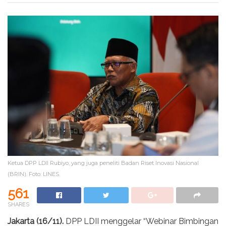
Ketua DPP LDII Rubiyo, yang juga peneliti Badan Riset Inovasi Nasional
(BRIN). Foto: LINES.
561
SHARES
Jakarta (16/11).
DPP LDII menggelar “Webinar Bimbingan