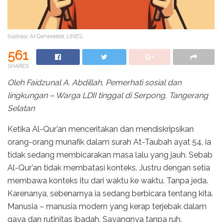
Ilustrasi: AI Generated, LINES.
561
SHARES
Oleh Faidzunal A. Abdillah, Pemerhati sosial dan
lingkungan – Warga LDII tinggal di Serpong, Tangerang
Selatan
Ketika Al-Qur’an menceritakan dan mendiskripsikan
orang-orang munafik dalam surah At-Taubah ayat 54, ia
tidak sedang membicarakan masa lalu yang jauh. Sebab
Al-Qur’an tidak membatasi konteks. Justru dengan setia
membawa konteks itu dari waktu ke waktu. Tanpa jeda.
Karenanya, sebenarnya ia sedang berbicara tentang kita.
Manusia – manusia modern yang kerap terjebak dalam
gaya dan rutinitas ibadah. Sayangnya tanpa ruh.