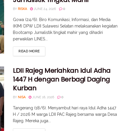
BY
RISKA
JUNE 24, 2026
0
Gowa (24/6). Biro Komunikasi, Informasi, dan Media
(KIM) DPW LDII Sulawesi Selatan melaksanakan kegiatan
Bootcamp Jurnalistik tingkat mahir yang dihadiri
perwakilan LINES...
READ MORE
LDII Rajeg Meriahkan Idul Adha
1447 H dengan Berbagi Daging
Kurban
BY
NISA
JUNE 18, 2026
0
Tangerang (18/6). Menyambut hari raya Idul Adha 1447
H / 2026 M warga LDII PAC Rajeg bersama warga Desa
Rajeg. Mereka juga...