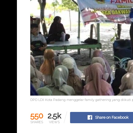
DPD LDII Kota Padang menggelar family gathering yang diikuti p
550
2.5k
Share on Facebook
SHARES
VIEWS