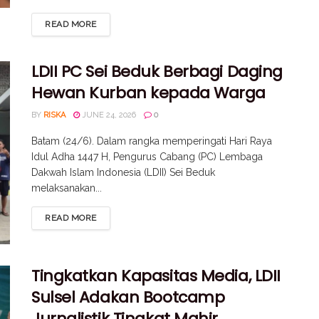
READ MORE
LDII PC Sei Beduk Berbagi Daging
Hewan Kurban kepada Warga
BY
RISKA
JUNE 24, 2026
0
Batam (24/6). Dalam rangka memperingati Hari Raya
Idul Adha 1447 H, Pengurus Cabang (PC) Lembaga
Dakwah Islam Indonesia (LDII) Sei Beduk
melaksanakan...
READ MORE
Tingkatkan Kapasitas Media, LDII
Sulsel Adakan Bootcamp
Jurnalistik Tingkat Mahir