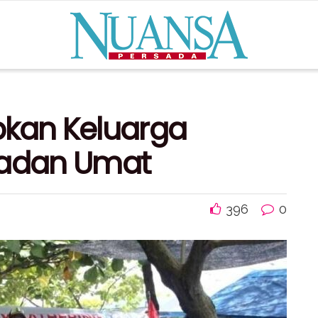
pkan Keluarga
ladan Umat
396
0