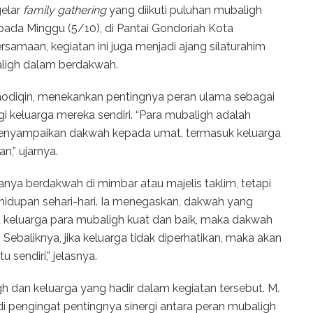
elar
family gathering
yang diikuti puluhan mubaligh
 pada Minggu (5/10), di Pantai Gondoriah Kota
rsamaan, kegiatan ini juga menjadi ajang silaturahim
aligh dalam berdakwah.
odiqin, menekankan pentingnya peran ulama sebagai
i keluarga mereka sendiri. “Para mubaligh adalah
 menyampaikan dakwah kepada umat, termasuk keluarga
n,” ujarnya.
anya berdakwah di mimbar atau majelis taklim, tetapi
ehidupan sehari-hari. Ia menegaskan, dakwah yang
u keluarga para mubaligh kuat dan baik, maka dakwah
ebaliknya, jika keluarga tidak diperhatikan, maka akan
sendiri,” jelasnya.
h dan keluarga yang hadir dalam kegiatan tersebut. M.
 pengingat pentingnya sinergi antara peran mubaligh