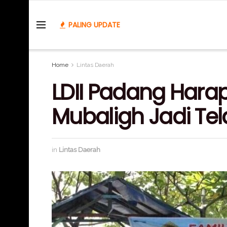
PALING UPDATE
Home
Lintas Daerah
LDII Padang Hara
Mubaligh Jadi Te
in
Lintas Daerah