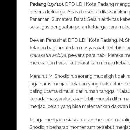
Padang (19/10).
DPD LDII Kota Padang mengg
beserta keluarga. Acara tersebut dilaksanakan
Pariaman, Sumatera Barat. Selain aktivitas kebe
sekaligus penguatan peran keluarga para mub
Dewan Penasihat DPD LDII Kota Padang, M. Sh
teladan bagi umat dan masyarakat, terlebih bag
warasatul anbiya
, pewaris para nabi. Mereka
mereka pun harus ikut diarahkan menuju kebaika
Menurut M. Shodiqin, seorang mubaligh tidak h
juga harus menjadi teladan yang baik dalam k
paling utama dimulai dari rumah tangga. “Kala
kepada masyarakat akan lebih mudah diterima. S
menjadi celah yang bisa melemahkan dakwah itu 
Ia juga mengapresiasi antusiasme para mubalig
Shodiqin berharap momentum tersebut menjadi