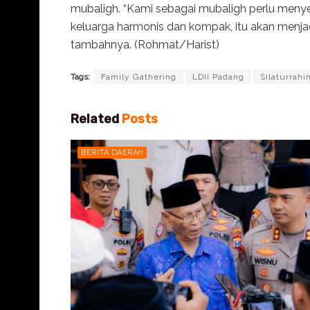
mubaligh. “Kami sebagai mubaligh perlu menye
keluarga harmonis dan kompak, itu akan menj
tambahnya. (Rohmat/Harist)
Tags:
Family Gathering
LDII Padang
Silaturrahi
Related
Posts
BERITA DAERAH