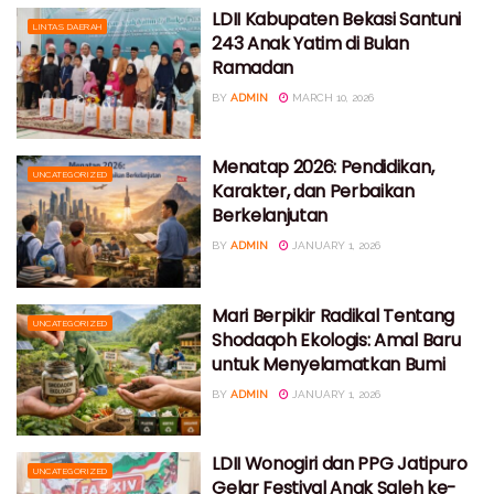
LDII Kabupaten Bekasi Santuni
LINTAS DAERAH
243 Anak Yatim di Bulan
Ramadan
BY
ADMIN
MARCH 10, 2026
Menatap 2026: Pendidikan,
UNCATEGORIZED
Karakter, dan Perbaikan
Berkelanjutan
BY
ADMIN
JANUARY 1, 2026
Mari Berpikir Radikal Tentang
UNCATEGORIZED
Shodaqoh Ekologis: Amal Baru
untuk Menyelamatkan Bumi
BY
ADMIN
JANUARY 1, 2026
LDII Wonogiri dan PPG Jatipuro
UNCATEGORIZED
Gelar Festival Anak Saleh ke-