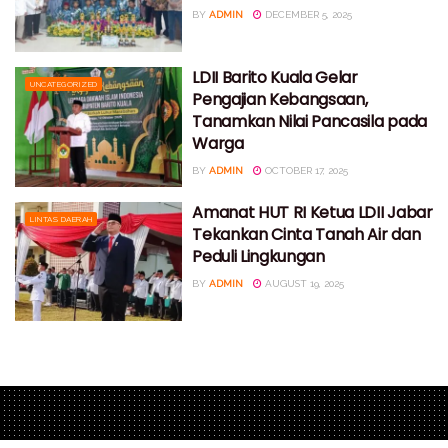
BY
ADMIN
DECEMBER 5, 2025
LDII Barito Kuala Gelar
UNCATEGORIZED
Pengajian Kebangsaan,
Tanamkan Nilai Pancasila pada
Warga
BY
ADMIN
OCTOBER 17, 2025
Amanat HUT RI Ketua LDII Jabar
LINTAS DAERAH
Tekankan Cinta Tanah Air dan
Peduli Lingkungan
BY
ADMIN
AUGUST 19, 2025