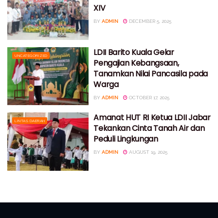
XIV
BY
ADMIN
DECEMBER 5, 2025
LDII Barito Kuala Gelar
UNCATEGORIZED
Pengajian Kebangsaan,
Tanamkan Nilai Pancasila pada
Warga
BY
ADMIN
OCTOBER 17, 2025
Amanat HUT RI Ketua LDII Jabar
LINTAS DAERAH
Tekankan Cinta Tanah Air dan
Peduli Lingkungan
BY
ADMIN
AUGUST 19, 2025