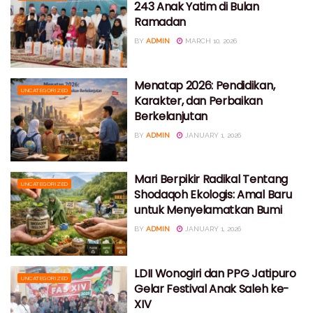
243 Anak Yatim di Bulan
Ramadan
BY
ADMIN
MARCH 10, 2026
Menatap 2026: Pendidikan,
UNCATEGORIZED
Karakter, dan Perbaikan
Berkelanjutan
BY
ADMIN
JANUARY 1, 2026
Mari Berpikir Radikal Tentang
UNCATEGORIZED
Shodaqoh Ekologis: Amal Baru
untuk Menyelamatkan Bumi
BY
ADMIN
JANUARY 1, 2026
LDII Wonogiri dan PPG Jatipuro
UNCATEGORIZED
Gelar Festival Anak Saleh ke-
XIV