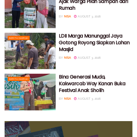
Ajak Warga Pilah Sampah dari
Rumah
BY
NISA
AUGUST 3, 2026
LDII Marga Manunggal Jaya
BERITA DAERAH
Gotong Royong Siapkan Lahan
Masjid
BY
NISA
AUGUST 3, 2026
Bina Generasi Muda,
BERITA DAERAH
Kakwarcab Way Kanan Buka
Festival Anak Sholih
BY
NISA
AUGUST 3, 2026