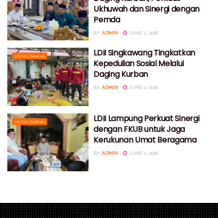
Ukhuwah dan Sinergi dengan
Pemda
BY
ADMIN
JUNE 2, 2026
LDII Singkawang Tingkatkan
LINTAS DAERAH
Kepedulian Sosial Melalui
Daging Kurban
BY
ADMIN
JUNE 2, 2026
LDII Lampung Perkuat Sinergi
LINTAS DAERAH
dengan FKUB untuk Jaga
Kerukunan Umat Beragama
BY
ADMIN
JUNE 2, 2026