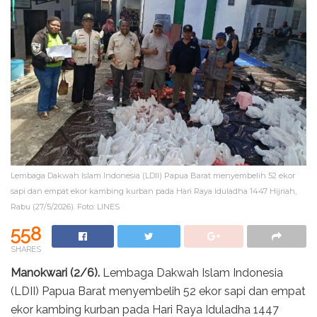
Lembaga Dakwah Islam Indonesia (LDII) Papua Barat menyembelih 52 ekor
sapi dan empat ekor kambing kurban pada Hari Raya Iduladha 1447 Hijriah,
Rabu (27/5/2026). Foto: LINES
558
SHARES
Manokwari (2/6).
Lembaga Dakwah Islam Indonesia
(LDII) Papua Barat menyembelih 52 ekor sapi dan empat
ekor kambing kurban pada Hari Raya Iduladha 1447