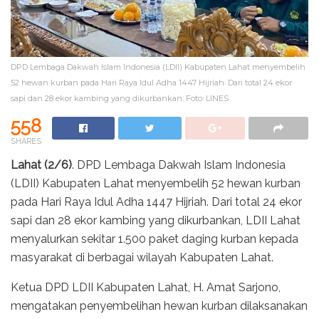
DPD Lembaga Dakwah Islam Indonesia (LDII) Kabupaten Lahat menyembelih
52 hewan kurban pada Hari Raya Idul Adha 1447 Hijriah. Dari total 24 ekor
sapi dan 28 ekor kambing yang dikurbankan. Foto: LINES
558
SHARES
Lahat (2/6)
. DPD Lembaga Dakwah Islam Indonesia
(LDII) Kabupaten Lahat menyembelih 52 hewan kurban
pada Hari Raya Idul Adha 1447 Hijriah. Dari total 24 ekor
sapi dan 28 ekor kambing yang dikurbankan, LDII Lahat
menyalurkan sekitar 1.500 paket daging kurban kepada
masyarakat di berbagai wilayah Kabupaten Lahat.
Ketua DPD LDII Kabupaten Lahat, H. Amat Sarjono,
mengatakan penyembelihan hewan kurban dilaksanakan