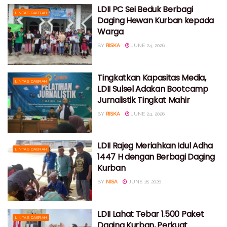
LDII PC Sei Beduk Berbagi
LINTAS DAERAH
Daging Hewan Kurban kepada
Warga
BY
RISKA
JUNE 24, 2026
Tingkatkan Kapasitas Media,
LINTAS DAERAH
LDII Sulsel Adakan Bootcamp
Jurnalistik Tingkat Mahir
BY
RISKA
JUNE 24, 2026
LDII Rajeg Meriahkan Idul Adha
LINTAS DAERAH
1447 H dengan Berbagi Daging
Kurban
BY
NISA
JUNE 18, 2026
LDII Lahat Tebar 1.500 Paket
LINTAS DAERAH
Daging Kurban, Perkuat