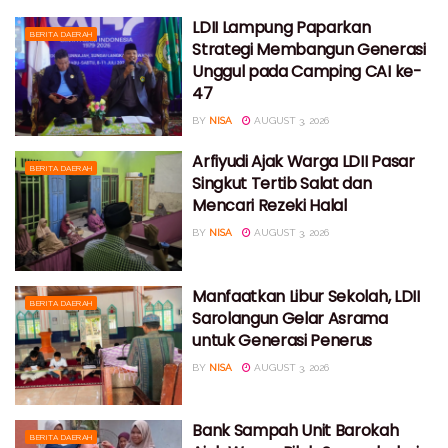
LDII Lampung Paparkan
BERITA DAERAH
Strategi Membangun Generasi
Unggul pada Camping CAI ke-
47
BY
NISA
AUGUST 3, 2026
Arfiyudi Ajak Warga LDII Pasar
BERITA DAERAH
Singkut Tertib Salat dan
Mencari Rezeki Halal
BY
NISA
AUGUST 3, 2026
Manfaatkan Libur Sekolah, LDII
BERITA DAERAH
Sarolangun Gelar Asrama
untuk Generasi Penerus
BY
NISA
AUGUST 3, 2026
Bank Sampah Unit Barokah
BERITA DAERAH