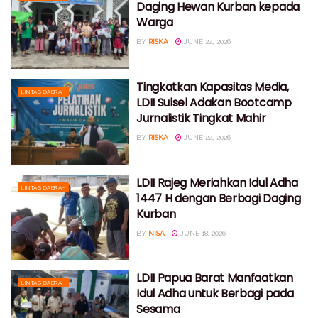
Daging Hewan Kurban kepada
Warga
BY
RISKA
JUNE 24, 2026
Tingkatkan Kapasitas Media,
LINTAS DAERAH
LDII Sulsel Adakan Bootcamp
Jurnalistik Tingkat Mahir
BY
RISKA
JUNE 24, 2026
LDII Rajeg Meriahkan Idul Adha
LINTAS DAERAH
1447 H dengan Berbagi Daging
Kurban
BY
NISA
JUNE 18, 2026
LDII Papua Barat Manfaatkan
LINTAS DAERAH
Idul Adha untuk Berbagi pada
Sesama