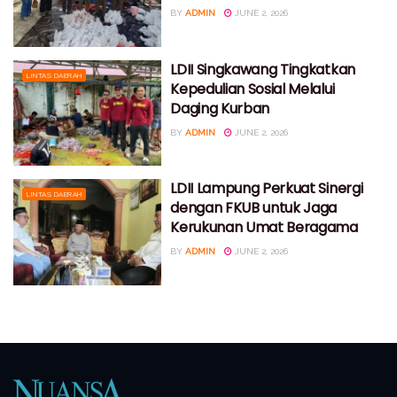
BY
ADMIN
JUNE 2, 2026
LDII Singkawang Tingkatkan
LINTAS DAERAH
Kepedulian Sosial Melalui
Daging Kurban
BY
ADMIN
JUNE 2, 2026
LDII Lampung Perkuat Sinergi
LINTAS DAERAH
dengan FKUB untuk Jaga
Kerukunan Umat Beragama
BY
ADMIN
JUNE 2, 2026