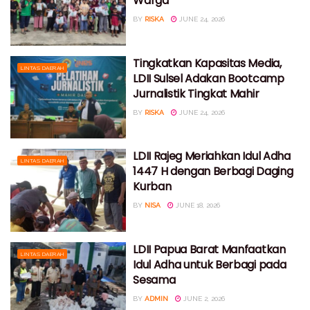
Warga
BY
RISKA
JUNE 24, 2026
Tingkatkan Kapasitas Media,
LINTAS DAERAH
LDII Sulsel Adakan Bootcamp
Jurnalistik Tingkat Mahir
BY
RISKA
JUNE 24, 2026
LDII Rajeg Meriahkan Idul Adha
LINTAS DAERAH
1447 H dengan Berbagi Daging
Kurban
BY
NISA
JUNE 18, 2026
LDII Papua Barat Manfaatkan
LINTAS DAERAH
Idul Adha untuk Berbagi pada
Sesama
BY
ADMIN
JUNE 2, 2026