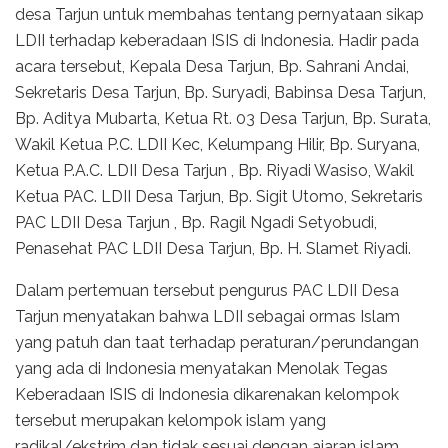
desa Tarjun untuk membahas tentang pernyataan sikap
LDII terhadap keberadaan ISIS di Indonesia. Hadir pada
acara tersebut, Kepala Desa Tarjun, Bp. Sahrani Andai,
Sekretaris Desa Tarjun, Bp. Suryadi, Babinsa Desa Tarjun,
Bp. Aditya Mubarta, Ketua Rt. 03 Desa Tarjun, Bp. Surata,
Wakil Ketua P.C. LDII Kec, Kelumpang Hilir, Bp. Suryana,
Ketua P.A.C. LDII Desa Tarjun , Bp. Riyadi Wasiso, Wakil
Ketua PAC. LDII Desa Tarjun, Bp. Sigit Utomo, Sekretaris
PAC LDII Desa Tarjun , Bp. Ragil Ngadi Setyobudi,
Penasehat PAC LDII Desa Tarjun, Bp. H. Slamet Riyadi.
Dalam pertemuan tersebut pengurus PAC LDII Desa
Tarjun menyatakan bahwa LDII sebagai ormas Islam
yang patuh dan taat terhadap peraturan/perundangan
yang ada di Indonesia menyatakan Menolak Tegas
Keberadaan ISIS di Indonesia dikarenakan kelompok
tersebut merupakan kelompok islam yang
radikal/ekstrim dan tidak sesuai dengan ajaran islam