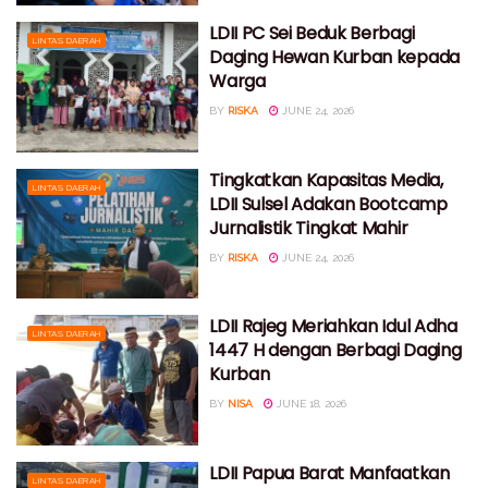
LDII PC Sei Beduk Berbagi
LINTAS DAERAH
Daging Hewan Kurban kepada
Warga
BY
RISKA
JUNE 24, 2026
Tingkatkan Kapasitas Media,
LINTAS DAERAH
LDII Sulsel Adakan Bootcamp
Jurnalistik Tingkat Mahir
BY
RISKA
JUNE 24, 2026
LDII Rajeg Meriahkan Idul Adha
LINTAS DAERAH
1447 H dengan Berbagi Daging
Kurban
BY
NISA
JUNE 18, 2026
LDII Papua Barat Manfaatkan
LINTAS DAERAH