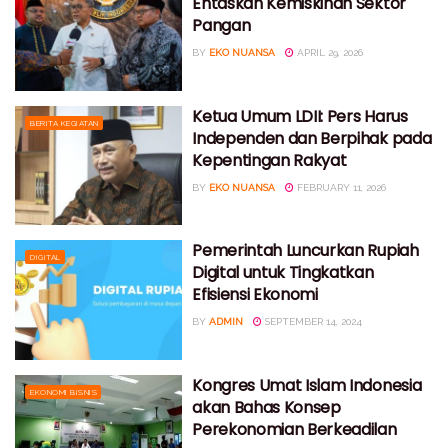
Entaskan Kemiskinan Sektor
Pangan
BY
EKO NUANSA
APRIL 29, 2026
Ketua Umum LDII: Pers Harus
BERITA KEGIATAN
Independen dan Berpihak pada
Kepentingan Rakyat
BY
EKO NUANSA
FEBRUARY 11, 2026
Pemerintah Luncurkan Rupiah
DIGITAL
Digital untuk Tingkatkan
Efisiensi Ekonomi
BY
ADMIN
SEPTEMBER 14, 2024
Kongres Umat Islam Indonesia
EKONOMI BISNIS
akan Bahas Konsep
Perekonomian Berkeadilan