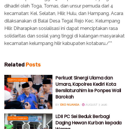
dihadiri oleh Toga, Tomas, dan unsur pemuda dari 4
kecamatan: Kel. Selatan, Hilir, Hulu, dan Hampang. Acara
dilaksanakan di Balai Desa Tegal Rejo Kec. Kelumpang
Hilir. Diharapkan sosialisasi ini dapat menciptakan rasa
solidaritas dan sosial yang tinggi di kalangan masyarakat
kecamatan kelumpang hilir kabupaten kotabaru./**
Related
Posts
Perkuat Sinergi Ulama dan
BERITA DAERAH
Umara, Kapolres Kediri Kota
Bersilaturahim ke Ponpes Wali
Barokah
BY
EKO NUANSA
AUGUST 7, 2026
LDII PC Sei Beduk Berbagi
LINTAS DAERAH
Daging Hewan Kurban kepada