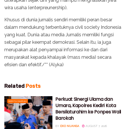
diterapkan sejak dini yang mampu menghasilkan jiwa
wira usaha (enterpreunership).
Khusus di dunia jurnalis sendiri memiliki peran besar
dalam mendukung terbentuknya civil society Indonesia
yang kuat. Dunia atau media Jurnalis memiliki fungsi
sebagai pilar keempat demokrasi. Selain itu, ia juga
merupakan alat penyampai informasi ke dan dari
masyarakat kepada khalayak (mass media) secara
efisien dan efektif./** (Alyka)
Related
Posts
Perkuat Sinergi Ulama dan
BERITA DAERAH
Umara, Kapolres Kediri Kota
Bersilaturahim ke Ponpes Wali
Barokah
BY
EKO NUANSA
AUGUST 7, 2026