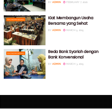
BY
ADMIN
FEBRUARY 7, 2020
Kiat Membangun Usaha
EKONOMI BISNIS
Bersama yang Sehat
BY
ADMIN
MARCH 5, 2015
Beda Bank Syariah dengan
EKONOMI BISNIS
Bank Konvensional
BY
ADMIN
MARCH 3, 2015