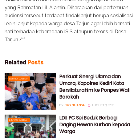
yang Rahmatan Lil ‘Alamin. Diharapkan dari pertemuan
audiensi tersebut terdapat tindaklanjut berupa sosialisasi
lebih lanjut kepada warga desa Tarjun agar lebih berhati-
hati terhadap keberadaan ISIS ataupun teroris di Desa
Tarjun./**
Related
Posts
Perkuat Sinergi Ulama dan
BERITA DAERAH
Umara, Kapolres Kediri Kota
Bersilaturahim ke Ponpes Wali
Barokah
BY
EKO NUANSA
AUGUST 7, 2026
LDII PC Sei Beduk Berbagi
LINTAS DAERAH
Daging Hewan Kurban kepada
Warga