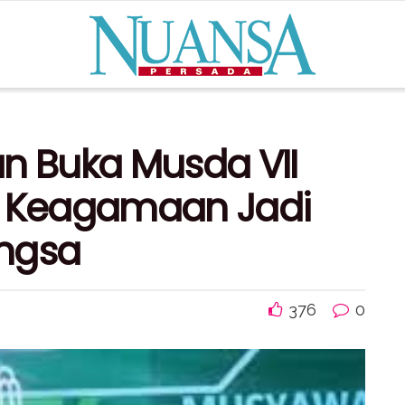
an Buka Musda VII
s Keagamaan Jadi
angsa
376
0