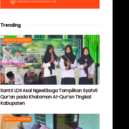
Trending
BERITA DAERAH
Santri LDII Asal Ngestiboga Tampilkan Syahril
Qur’an pada Khataman Al-Qur’an Tingkat
Kabupaten
BERITA DAERAH