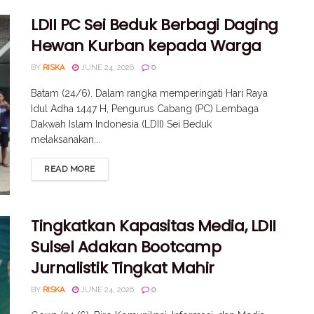
LDII PC Sei Beduk Berbagi Daging
Hewan Kurban kepada Warga
BY
RISKA
JUNE 24, 2026
0
Batam (24/6). Dalam rangka memperingati Hari Raya
Idul Adha 1447 H, Pengurus Cabang (PC) Lembaga
Dakwah Islam Indonesia (LDII) Sei Beduk
melaksanakan...
READ MORE
Tingkatkan Kapasitas Media, LDII
Sulsel Adakan Bootcamp
Jurnalistik Tingkat Mahir
BY
RISKA
JUNE 24, 2026
0