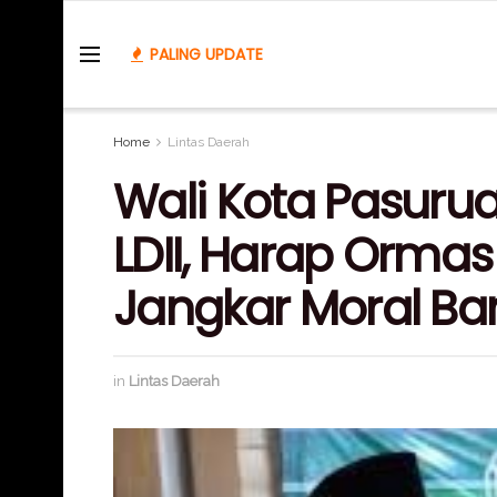
PALING UPDATE
Home
Lintas Daerah
Wali Kota Pasuru
LDII, Harap Orma
Jangkar Moral B
in
Lintas Daerah