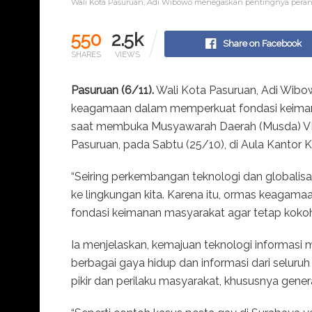
Wali Kota Pasuruan, Adi Wibowo menegaskan pentingnya peran o
550
2.5k
Share on Facebook
SHARES
VIEWS
Pasuruan (6/11).
Wali Kota Pasuruan, Adi Wibo
keagamaan dalam memperkuat fondasi keiman
saat membuka Musyawarah Daerah (Musda) VII
Pasuruan, pada Sabtu (25/10), di Aula Kantor
“Seiring perkembangan teknologi dan globalisa
ke lingkungan kita. Karena itu, ormas keagama
fondasi keimanan masyarakat agar tetap koko
Ia menjelaskan, kemajuan teknologi informasi
berbagai gaya hidup dan informasi dari seluru
pikir dan perilaku masyarakat, khususnya gene