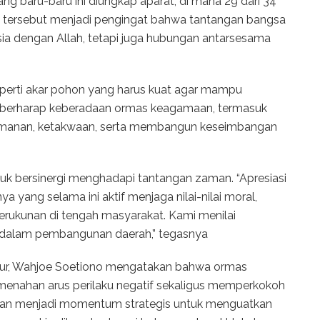
ng baru-baru ini diungkap aparat, di mana 29 dari 34
a tersebut menjadi pengingat bahwa tantangan bangsa
ia dengan Allah, tetapi juga hubungan antarsesama
eperti akar pohon yang harus kuat agar mampu
i berharap keberadaan ormas keagamaan, termasuk
eimanan, ketakwaan, serta membangun keseimbangan
k bersinergi menghadapi tantangan zaman. “Apresiasi
 yang selama ini aktif menjaga nilai-nilai moral,
rukunan di tengah masyarakat. Kami menilai
 dalam pembangunan daerah,” tegasnya
mur, Wahjoe Soetiono mengatakan bahwa ormas
nahan arus perilaku negatif sekaligus memperkokoh
ruan menjadi momentum strategis untuk menguatkan