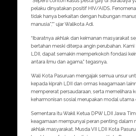
“Seperti contoh kasus pesta gay di Surabaya ya
pelaku dinyatakan positif HIV/AIDS. Fenomen
tidak hanya berkaitan dengan hubungan manus
manusia*,”* ujar Walikota Adi.
“Ibaratnya akhlak dan keimanan masyarakat s
bertahan meski diterpa angin perubahan. Kam
LDII, dapat semakin memperkokoh fondasi k
antara ilmu dan agama,” tegasnya.
Wali Kota Pasuruan mengajak semua unsur untu
kepada kiprah LDII dan ormas keagamaan lainnya
mempererat persaudaraan, serta memelihara ke
keharmonisan sosial merupakan modal utama
Sementara itu Wakil Ketua DPW LDII Jawa Ti
keagamaan mempunyai peran penting dalam me
akhlak masyarakat. Musda VII LDII Kota Pasu