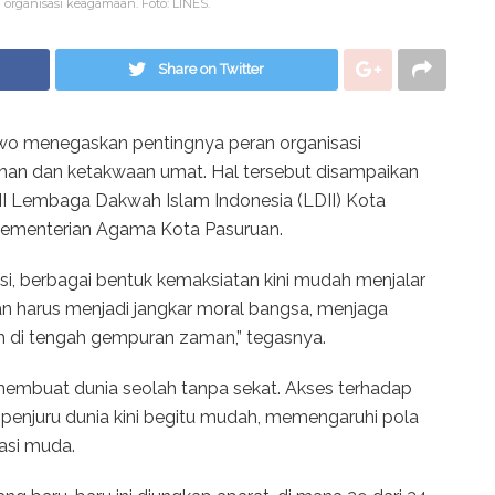
rganisasi keagamaan. Foto: LINES.
Share on Twitter
wo menegaskan pentingnya peran organisasi
an dan ketakwaan umat. Hal tersebut disampaikan
 Lembaga Dakwah Islam Indonesia (LDII) Kota
 Kementerian Agama Kota Pasuruan.
si, berbagai bentuk kemaksiatan kini mudah menjalar
an harus menjadi jangkar moral bangsa, menjaga
h di tengah gempuran zaman,” tegasnya.
 membuat dunia seolah tanpa sekat. Akses terhadap
h penjuru dunia kini begitu mudah, memengaruhi pola
rasi muda.