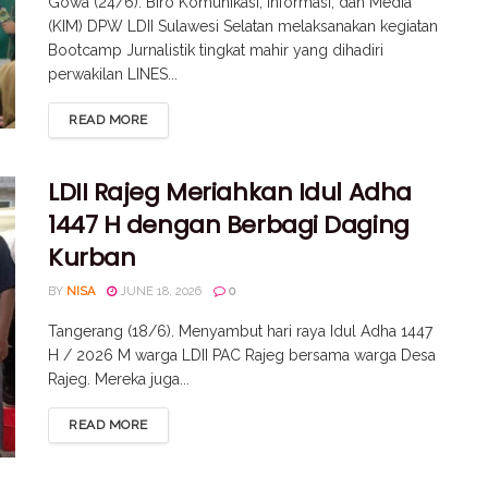
Gowa (24/6). Biro Komunikasi, Informasi, dan Media
(KIM) DPW LDII Sulawesi Selatan melaksanakan kegiatan
Bootcamp Jurnalistik tingkat mahir yang dihadiri
perwakilan LINES...
READ MORE
LDII Rajeg Meriahkan Idul Adha
1447 H dengan Berbagi Daging
Kurban
BY
NISA
JUNE 18, 2026
0
Tangerang (18/6). Menyambut hari raya Idul Adha 1447
H / 2026 M warga LDII PAC Rajeg bersama warga Desa
Rajeg. Mereka juga...
READ MORE