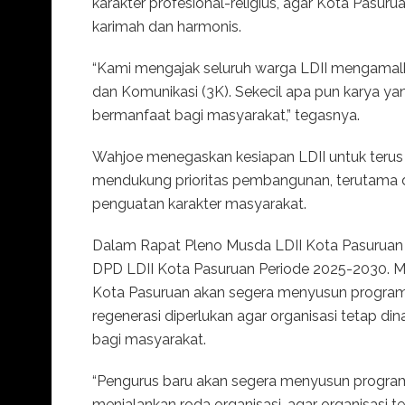
karakter profesional-religius, agar Kota Pasur
karimah dan harmonis.
“Kami mengajak seluruh warga LDII mengamalkan 
dan Komunikasi (3K). Sekecil apa pun karya yan
bermanfaat bagi masyarakat,” tegasnya.
Wahjoe menegaskan kesiapan LDII untuk terus
mendukung prioritas pembangunan, terutama di
penguatan karakter masyarakat.
Dalam Rapat Pleno Musda LDII Kota Pasurua
DPD LDII Kota Pasuruan Periode 2025-2030. 
Kota Pasuruan akan segera menyusun program 
regenerasi diperlukan agar organisasi tetap di
bagi masyarakat.
“Pengurus baru akan segera menyusun program
menjalankan roda organisasi, agar organisasi t