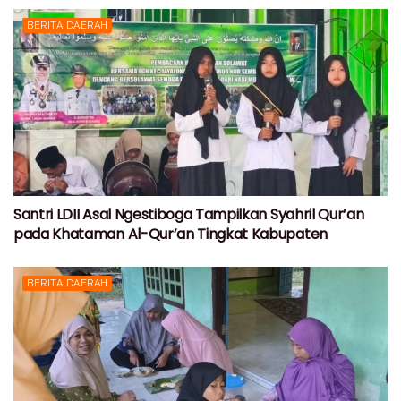
BERITA DAERAH
Santri LDII Asal Ngestiboga Tampilkan Syahril Qur’an
pada Khataman Al-Qur’an Tingkat Kabupaten
BERITA DAERAH