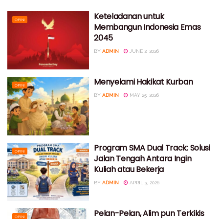
Keteladanan untuk
OPINI
Membangun Indonesia Emas
2045
BY
ADMIN
JUNE 2, 2026
Menyelami Hakikat Kurban
OPINI
BY
ADMIN
MAY 25, 2026
Program SMA Dual Track: Solusi
OPINI
Jalan Tengah Antara Ingin
Kuliah atau Bekerja
BY
ADMIN
APRIL 3, 2026
Pelan-Pelan, Alim pun Terkikis
OPINI