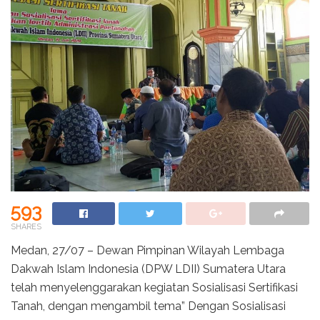
593
SHARES
Medan, 27/07 – Dewan Pimpinan Wilayah Lembaga
Dakwah Islam Indonesia (DPW LDII) Sumatera Utara
telah menyelenggarakan kegiatan Sosialisasi Sertifikasi
Tanah, dengan mengambil tema” Dengan Sosialisasi