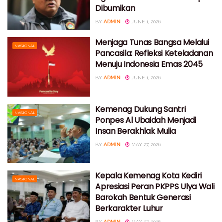
Dibumikan
BY
ADMIN
JUNE 1, 2026
Menjaga Tunas Bangsa Melalui
NASIONAL
Pancasila: Refleksi Keteladanan
Menuju Indonesia Emas 2045
BY
ADMIN
JUNE 1, 2026
Kemenag Dukung Santri
NASIONAL
Ponpes Al Ubaidah Menjadi
Insan Berakhlak Mulia
BY
ADMIN
MAY 27, 2026
Kepala Kemenag Kota Kediri
NASIONAL
Apresiasi Peran PKPPS Ulya Wali
Barokah Bentuk Generasi
Berkarakter Luhur
BY
ADMIN
MAY 27, 2026