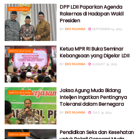
DPP LDII Paparkan Agenda
BERITA DAERAH
Rakernas di Hadapan Wakil
Presiden
BY
EKO NUANSA
SEPTEMBER 14, 2023
Ketua MPR RI Buka Seminar
BERITA NASIONAL
Kebangsaan yang Digelar LDII
BY
EKO NUANSA
AUGUST 25, 2023
Jaksa Agung Muda Bidang
BERITA KEGIATAN
Inteljen Ingatkan Pentingnya
Toleransi dalam Bernegara
BY
EKO NUANSA
JULY 31, 2023
Pendidikan Seks dan Kesehatan
BERITA DAERAH