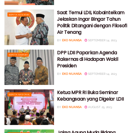
Saat Temui LDII, Kabaintelkam
BERITA KEGIATAN
Jelaskan Ingar Bingar Tahun
Politik Ditangani dengan Filosofi
Air Tenang
BY
EKO NUANSA
SEPTEMBER 14, 2023
DPP LDII Paparkan Agenda
BERITA DAERAH
Rakernas di Hadapan Wakil
Presiden
BY
EKO NUANSA
SEPTEMBER 14, 2023
Ketua MPR RI Buka Seminar
BERITA NASIONAL
Kebangsaan yang Digelar LDII
BY
EKO NUANSA
AUGUST 25, 2023
Jaksa Agung Muda Bidang