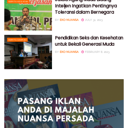
BERITA KEGIATAN
Inteljen Ingatkan Pentingnya
Toleransi dalam Bernegara
BY
EKO NUANSA
JULY 31, 2023
Pendidikan Seks dan Kesehatan
BERITA DAERAH
untuk Bekali Generasi Muda
BY
EKO NUANSA
FEBRUARY 8, 2023