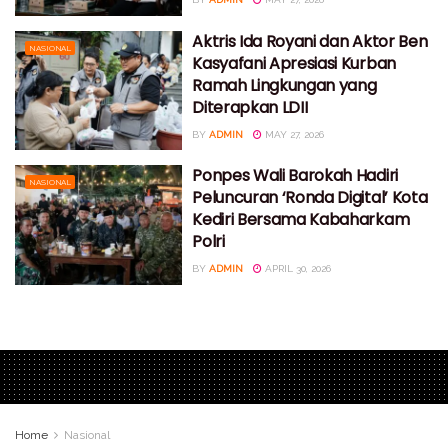
Aktris Ida Royani dan Aktor Ben
NASIONAL
Kasyafani Apresiasi Kurban
Ramah Lingkungan yang
Diterapkan LDII
BY
ADMIN
MAY 27, 2026
Ponpes Wali Barokah Hadiri
NASIONAL
Peluncuran ‘Ronda Digital’ Kota
Kediri Bersama Kabaharkam
Polri
BY
ADMIN
APRIL 30, 2026
Home
Nasional