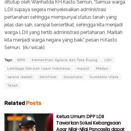
ditutup oleh Wanhatda KH.Kasto Semun. “Semua warga
LDII supaya segera menyelesaikan administrasi
pertanahan sehingga mempunyai status tanah yang
jelas dan sah, sampai bersertikat, sehingga kita menjadi
warga LDII yang tertib administrasi pertahanan. Marilah
kita menjadi warga negara yang baik,” pesan H.Kasto
Semun. [rk/wicak]
Tags:
BPN
Kementrian Agraria dan Tata Ruang
LDII
Lembaga Dakwah Islam Indonesia
masjid
Medan
sarana ibadah
Sertifikat
Sosialisasi
Sumatera Utara
Tanah
Related
Posts
Ketua Umum DPP LDII
NASIONAL
Tawarkan Solusi Kebangsaan
Agar Nilai-Nilai Pancasila dapat