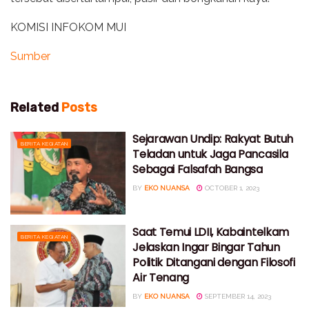
KOMISI INFOKOM MUI
Sumber
Related
Posts
Sejarawan Undip: Rakyat Butuh
BERITA KEGIATAN
Teladan untuk Jaga Pancasila
Sebagai Falsafah Bangsa
BY
EKO NUANSA
OCTOBER 1, 2023
Saat Temui LDII, Kabaintelkam
BERITA KEGIATAN
Jelaskan Ingar Bingar Tahun
Politik Ditangani dengan Filosofi
Air Tenang
BY
EKO NUANSA
SEPTEMBER 14, 2023