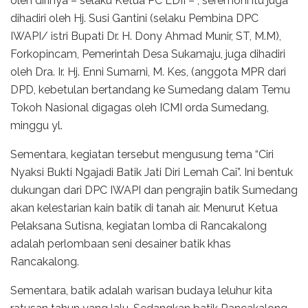
oleh dirinya – selaku Ketua PC LDII – , seremoni itu juga
dihadiri oleh Hj. Susi Gantini (selaku Pembina DPC
IWAPI/ istri Bupati Dr. H. Dony Ahmad Munir, ST, M.M),
Forkopincam, Pemerintah Desa Sukamaju, juga dihadiri
oleh Dra. Ir. Hj. Enni Sumarni, M. Kes, (anggota MPR dari
DPD, kebetulan bertandang ke Sumedang dalam Temu
Tokoh Nasional digagas oleh ICMI orda Sumedang,
minggu yl.
Sementara, kegiatan tersebut mengusung tema “Ciri
Nyaksi Bukti Ngajadi Batik Jati Diri Lemah Cai”. Ini bentuk
dukungan dari DPC IWAPI dan pengrajin batik Sumedang
akan kelestarian kain batik di tanah air. Menurut Ketua
Pelaksana Sutisna, kegiatan lomba di Rancakalong
adalah perlombaan seni desainer batik khas
Rancakalong.
Sementara, batik adalah warisan budaya leluhur kita