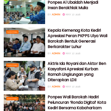
Ponpes Al Ubaidah Menjadi
Insan Berakhlak Mulia
BY
ADMIN
MAY 27, 2026
Kepala Kemenag Kota Kediri
NASIONAL
Apresiasi Peran PKPPS Ulya Wali
Barokah Bentuk Generasi
Berkarakter Luhur
BY
ADMIN
MAY 27, 2026
Aktris Ida Royani dan Aktor Ben
NASIONAL
Kasyafani Apresiasi Kurban
Ramah Lingkungan yang
Diterapkan LDII
BY
ADMIN
MAY 27, 2026
Ponpes Wali Barokah Hadiri
NASIONAL
Peluncuran ‘Ronda Digital’ Kota
Kediri Bersama Kabaharkam