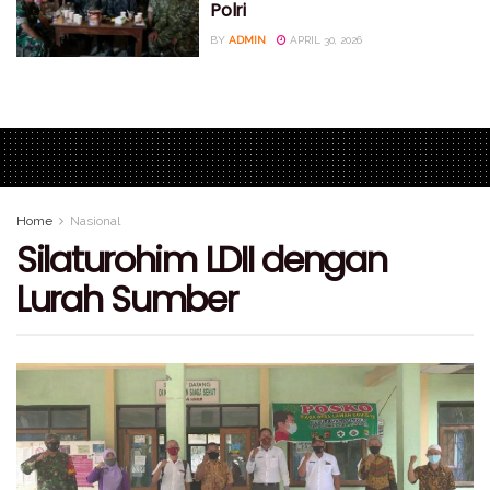
Polri
BY
ADMIN
APRIL 30, 2026
Home
Nasional
Silaturohim LDII dengan
Lurah Sumber