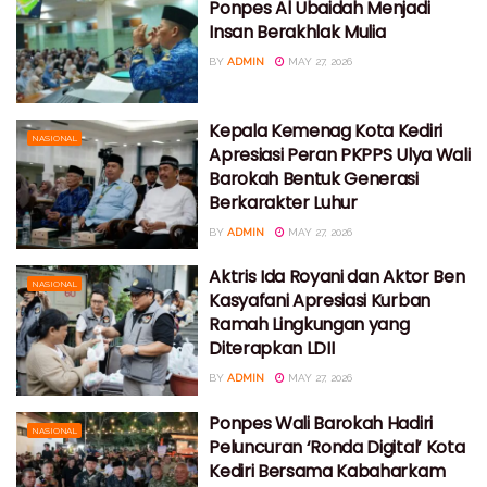
Ponpes Al Ubaidah Menjadi
Insan Berakhlak Mulia
BY
ADMIN
MAY 27, 2026
Kepala Kemenag Kota Kediri
NASIONAL
Apresiasi Peran PKPPS Ulya Wali
Barokah Bentuk Generasi
Berkarakter Luhur
BY
ADMIN
MAY 27, 2026
Aktris Ida Royani dan Aktor Ben
NASIONAL
Kasyafani Apresiasi Kurban
Ramah Lingkungan yang
Diterapkan LDII
BY
ADMIN
MAY 27, 2026
Ponpes Wali Barokah Hadiri
NASIONAL
Peluncuran ‘Ronda Digital’ Kota
Kediri Bersama Kabaharkam