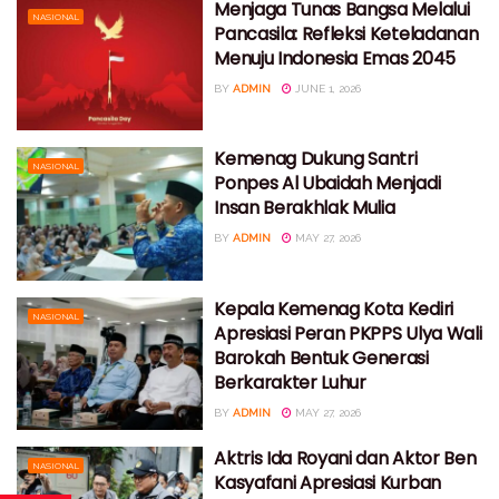
Menjaga Tunas Bangsa Melalui
NASIONAL
Pancasila: Refleksi Keteladanan
Menuju Indonesia Emas 2045
BY
ADMIN
JUNE 1, 2026
Kemenag Dukung Santri
NASIONAL
Ponpes Al Ubaidah Menjadi
Insan Berakhlak Mulia
BY
ADMIN
MAY 27, 2026
Kepala Kemenag Kota Kediri
NASIONAL
Apresiasi Peran PKPPS Ulya Wali
Barokah Bentuk Generasi
Berkarakter Luhur
BY
ADMIN
MAY 27, 2026
Aktris Ida Royani dan Aktor Ben
NASIONAL
Kasyafani Apresiasi Kurban