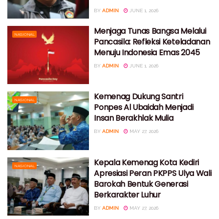
BY
ADMIN
JUNE 1, 2026
Menjaga Tunas Bangsa Melalui
NASIONAL
Pancasila: Refleksi Keteladanan
Menuju Indonesia Emas 2045
BY
ADMIN
JUNE 1, 2026
Kemenag Dukung Santri
NASIONAL
Ponpes Al Ubaidah Menjadi
Insan Berakhlak Mulia
BY
ADMIN
MAY 27, 2026
Kepala Kemenag Kota Kediri
NASIONAL
Apresiasi Peran PKPPS Ulya Wali
Barokah Bentuk Generasi
Berkarakter Luhur
BY
ADMIN
MAY 27, 2026