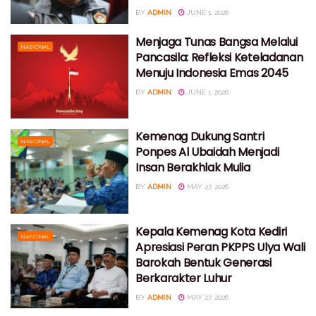
BY
ADMIN
JUNE 1, 2026
Menjaga Tunas Bangsa Melalui
NASIONAL
Pancasila: Refleksi Keteladanan
Menuju Indonesia Emas 2045
BY
ADMIN
JUNE 1, 2026
Kemenag Dukung Santri
NASIONAL
Ponpes Al Ubaidah Menjadi
Insan Berakhlak Mulia
BY
ADMIN
MAY 27, 2026
Kepala Kemenag Kota Kediri
NASIONAL
Apresiasi Peran PKPPS Ulya Wali
Barokah Bentuk Generasi
Berkarakter Luhur
BY
ADMIN
MAY 27, 2026