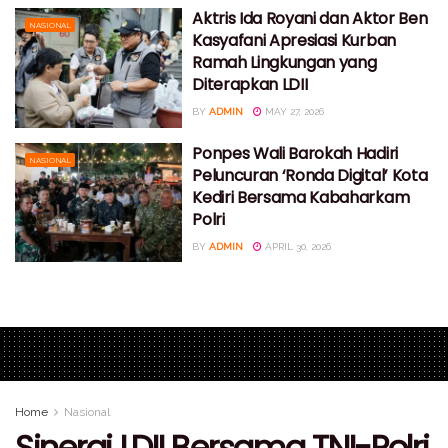
Aktris Ida Royani dan Aktor Ben
NASIONAL
Kasyafani Apresiasi Kurban
Ramah Lingkungan yang
Diterapkan LDII
BY
ADMIN
MAY 27, 2026
Ponpes Wali Barokah Hadiri
NASIONAL
Peluncuran ‘Ronda Digital’ Kota
Kediri Bersama Kabaharkam
Polri
BY
ADMIN
APRIL 30, 2026
Home
Nasional
Sinergi LDII Bersama TNI-Polri