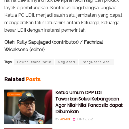
nama daerahnya untuk berkiprah lebih lagi dan produk
layak diperhitungkan. Kontribusi bagi bangsa, ungkap
Ketua PC LDII, menjadi salah satu jembatan yang dapat
menggerakan tali silaturahim antara keluarga, keluarga
besar LDII dengan instansi pemerintah.
Oleh: Rully Sapujagad (contributor) / Fachrizal
Wicaksono (editor)
Tags:
Lewat Usaha Batik
Neglasari
Pengusaha Asal
Related
Posts
Ketua Umum DPP LDII
NASIONAL
Tawarkan Solusi Kebangsaan
Agar Nilai-Nilai Pancasila dapat
Dibumikan
BY
ADMIN
JUNE 1, 2026