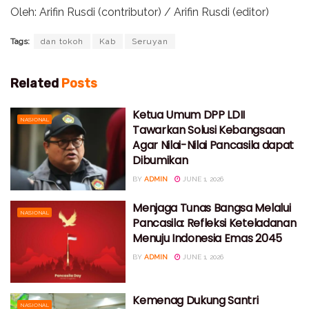
Oleh: Arifin Rusdi (contributor) / Arifin Rusdi (editor)
Tags:
dan tokoh
Kab
Seruyan
Related
Posts
Ketua Umum DPP LDII
NASIONAL
Tawarkan Solusi Kebangsaan
Agar Nilai-Nilai Pancasila dapat
Dibumikan
BY
ADMIN
JUNE 1, 2026
Menjaga Tunas Bangsa Melalui
NASIONAL
Pancasila: Refleksi Keteladanan
Menuju Indonesia Emas 2045
BY
ADMIN
JUNE 1, 2026
Kemenag Dukung Santri
NASIONAL