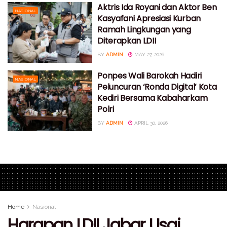
Aktris Ida Royani dan Aktor Ben
NASIONAL
Kasyafani Apresiasi Kurban
Ramah Lingkungan yang
Diterapkan LDII
BY
ADMIN
MAY 27, 2026
Ponpes Wali Barokah Hadiri
NASIONAL
Peluncuran ‘Ronda Digital’ Kota
Kediri Bersama Kabaharkam
Polri
BY
ADMIN
APRIL 30, 2026
Home
Nasional
Harapan LDII Jabar Usai