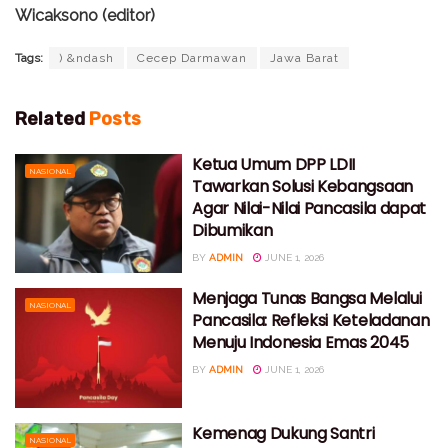
Wicaksono (editor)
Tags:
) &ndash
Cecep Darmawan
Jawa Barat
Related
Posts
Ketua Umum DPP LDII
NASIONAL
Tawarkan Solusi Kebangsaan
Agar Nilai-Nilai Pancasila dapat
Dibumikan
BY
ADMIN
JUNE 1, 2026
Menjaga Tunas Bangsa Melalui
NASIONAL
Pancasila: Refleksi Keteladanan
Menuju Indonesia Emas 2045
BY
ADMIN
JUNE 1, 2026
Kemenag Dukung Santri
NASIONAL