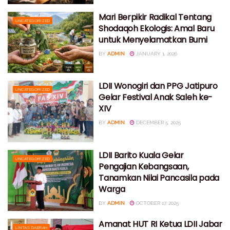
Mari Berpikir Radikal Tentang
UNCATEGORIZED
Shodaqoh Ekologis: Amal Baru
untuk Menyelamatkan Bumi
BY
ADMIN
JANUARY 1, 2026
LDII Wonogiri dan PPG Jatipuro
UNCATEGORIZED
Gelar Festival Anak Saleh ke-
XIV
BY
ADMIN
DECEMBER 5, 2025
LDII Barito Kuala Gelar
UNCATEGORIZED
Pengajian Kebangsaan,
Tanamkan Nilai Pancasila pada
Warga
BY
ADMIN
OCTOBER 17, 2025
Amanat HUT RI Ketua LDII Jabar
LINTAS DAERAH