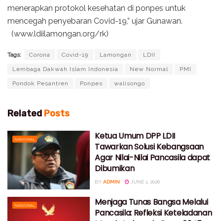
menerapkan protokol kesehatan di ponpes untuk
mencegah penyebaran Covid-19,” ujar Gunawan.
(www.ldiilamongan.org/rk)
Tags:
Corona
Covid-19
Lamongan
LDII
Lembaga Dakwah Islam Indonesia
New Normal
PMI
Pondok Pesantren
Ponpes
walisongo
Related
Posts
Ketua Umum DPP LDII
NASIONAL
Tawarkan Solusi Kebangsaan
Agar Nilai-Nilai Pancasila dapat
Dibumikan
BY
ADMIN
JUNE 1, 2026
Menjaga Tunas Bangsa Melalui
NASIONAL
Pancasila: Refleksi Keteladanan