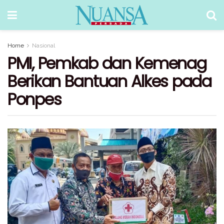
Home
Nasional
PMI, Pemkab dan Kemenag
Berikan Bantuan Alkes pada
Ponpes