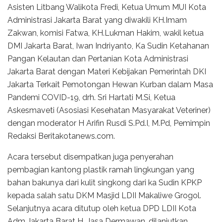
Asisten Litbang Walikota Fredi, Ketua Umum MUI Kota
Administrasi Jakarta Barat yang diwakili KH.Imam
Zakwan, komisi Fatwa, KH.Lukman Hakim, wakil ketua
DMI Jakarta Barat, Iwan Indriyanto, Ka Sudin Ketahanan
Pangan Kelautan dan Pertanian Kota Administrasi
Jakarta Barat dengan Materi Kebijakan Pemerintah DKI
Jakarta Terkait Pemotongan Hewan Kurban dalam Masa
Pandemi COVID-19, drh. Sri Hartati M.Si, Ketua
Askesmaveti (Asosiasi Kesehatan Masyarakat Veteriner)
dengan moderator H Arifin Rusdi S.Pd.I, M.Pd, Pemimpin
Redaksi Beritakotanews.com.
Acara tersebut disempatkan juga penyerahan
pembagian kantong plastik ramah lingkungan yang
bahan bakunya dari kulit singkong dari ka Sudin KPKP
kepada salah satu DKM Masjid LDII Makaliwe Grogol.
Selanjutnya acara ditutup oleh ketua DPD LDII Kota
Adm Jakarta Barat H. Jasa Dermawan, dilanjutkan