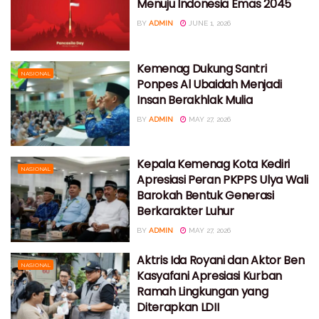
Menuju Indonesia Emas 2045
BY
ADMIN
JUNE 1, 2026
Kemenag Dukung Santri
NASIONAL
Ponpes Al Ubaidah Menjadi
Insan Berakhlak Mulia
BY
ADMIN
MAY 27, 2026
Kepala Kemenag Kota Kediri
NASIONAL
Apresiasi Peran PKPPS Ulya Wali
Barokah Bentuk Generasi
Berkarakter Luhur
BY
ADMIN
MAY 27, 2026
Aktris Ida Royani dan Aktor Ben
NASIONAL
Kasyafani Apresiasi Kurban
Ramah Lingkungan yang
Diterapkan LDII