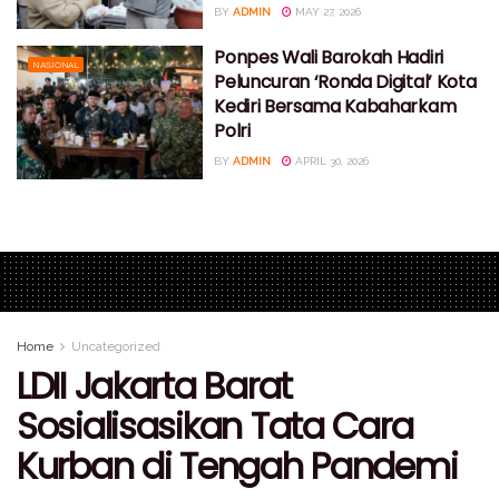
BY
ADMIN
MAY 27, 2026
Ponpes Wali Barokah Hadiri
NASIONAL
Peluncuran ‘Ronda Digital’ Kota
Kediri Bersama Kabaharkam
Polri
BY
ADMIN
APRIL 30, 2026
Home
Uncategorized
LDII Jakarta Barat
Sosialisasikan Tata Cara
Kurban di Tengah Pandemi