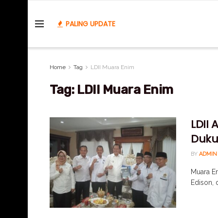
PALING UPDATE
Home
Tag
LDII Muara Enim
Tag:
LDII Muara Enim
LDII
Duku
BY
ADMIN
Muara En
Edison, 