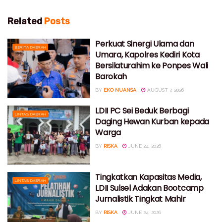
Related
Posts
Perkuat Sinergi Ulama dan
BERITA DAERAH
Umara, Kapolres Kediri Kota
Bersilaturahim ke Ponpes Wali
Barokah
BY
EKO NUANSA
AUGUST 7, 2026
LDII PC Sei Beduk Berbagi
LINTAS DAERAH
Daging Hewan Kurban kepada
Warga
BY
RISKA
JUNE 24, 2026
Tingkatkan Kapasitas Media,
LINTAS DAERAH
LDII Sulsel Adakan Bootcamp
Jurnalistik Tingkat Mahir
BY
RISKA
JUNE 24, 2026