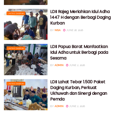
LDII Rajeg Meriahkan Idul Adha
LINTAS DAERAH
1447 H dengan Berbagi Daging
Kurban
BY
NISA
JUNE 18, 2026
LDII Papua Barat Manfaatkan
LINTAS DAERAH
Idul Adha untuk Berbagi pada
Sesama
BY
ADMIN
JUNE 2, 2026
LDII Lahat Tebar 1.500 Paket
LINTAS DAERAH
Daging Kurban, Perkuat
Ukhuwah dan Sinergi dengan
Pemda
BY
ADMIN
JUNE 2, 2026