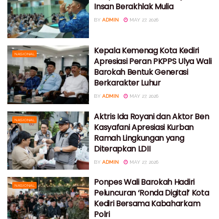
Insan Berakhlak Mulia
BY
ADMIN
MAY 27, 2026
Kepala Kemenag Kota Kediri
NASIONAL
Apresiasi Peran PKPPS Ulya Wali
Barokah Bentuk Generasi
Berkarakter Luhur
BY
ADMIN
MAY 27, 2026
Aktris Ida Royani dan Aktor Ben
NASIONAL
Kasyafani Apresiasi Kurban
Ramah Lingkungan yang
Diterapkan LDII
BY
ADMIN
MAY 27, 2026
Ponpes Wali Barokah Hadiri
NASIONAL
Peluncuran ‘Ronda Digital’ Kota
Kediri Bersama Kabaharkam
Polri