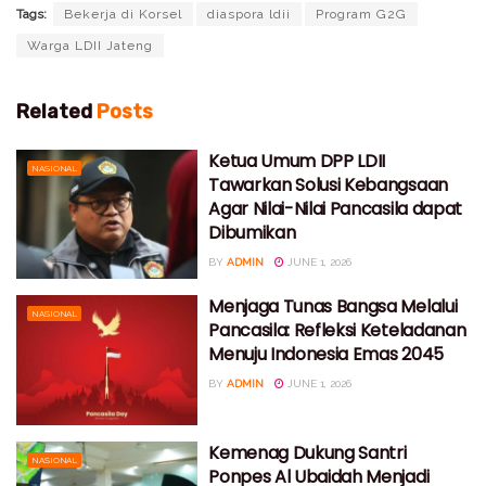
Tags:
Bekerja di Korsel
diaspora ldii
Program G2G
Warga LDII Jateng
Related
Posts
Ketua Umum DPP LDII
NASIONAL
Tawarkan Solusi Kebangsaan
Agar Nilai-Nilai Pancasila dapat
Dibumikan
BY
ADMIN
JUNE 1, 2026
Menjaga Tunas Bangsa Melalui
NASIONAL
Pancasila: Refleksi Keteladanan
Menuju Indonesia Emas 2045
BY
ADMIN
JUNE 1, 2026
Kemenag Dukung Santri
NASIONAL
Ponpes Al Ubaidah Menjadi