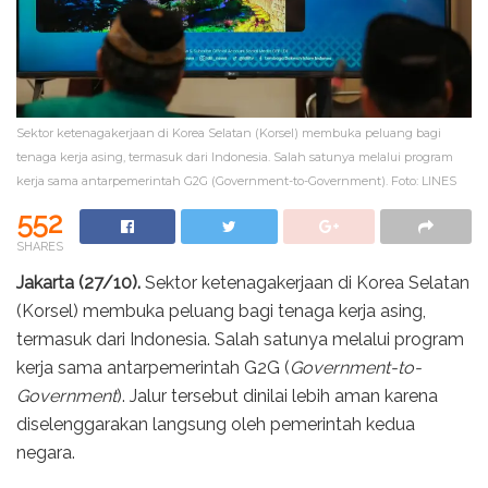
Sektor ketenagakerjaan di Korea Selatan (Korsel) membuka peluang bagi
tenaga kerja asing, termasuk dari Indonesia. Salah satunya melalui program
kerja sama antarpemerintah G2G (Government-to-Government). Foto: LINES
552
SHARES
Jakarta (27/10).
Sektor ketenagakerjaan di Korea Selatan
(Korsel) membuka peluang bagi tenaga kerja asing,
termasuk dari Indonesia. Salah satunya melalui program
kerja sama antarpemerintah G2G (
Government-to-
Government
). Jalur tersebut dinilai lebih aman karena
diselenggarakan langsung oleh pemerintah kedua
negara.