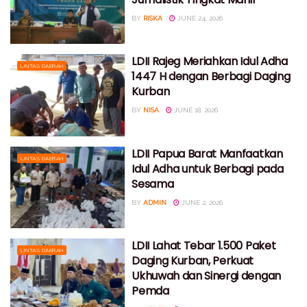
BY
RISKA
JUNE 24, 2026
LDII Rajeg Meriahkan Idul Adha
LINTAS DAERAH
1447 H dengan Berbagi Daging
Kurban
BY
NISA
JUNE 18, 2026
LDII Papua Barat Manfaatkan
LINTAS DAERAH
Idul Adha untuk Berbagi pada
Sesama
BY
ADMIN
JUNE 2, 2026
LDII Lahat Tebar 1.500 Paket
LINTAS DAERAH
Daging Kurban, Perkuat
Ukhuwah dan Sinergi dengan
Pemda