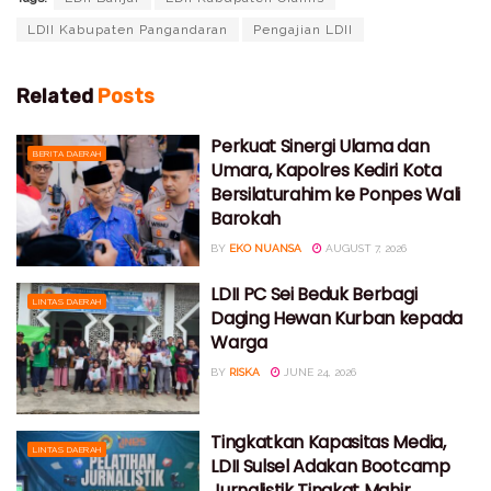
LDII Kabupaten Pangandaran
Pengajian LDII
Related
Posts
Perkuat Sinergi Ulama dan
BERITA DAERAH
Umara, Kapolres Kediri Kota
Bersilaturahim ke Ponpes Wali
Barokah
BY
EKO NUANSA
AUGUST 7, 2026
LDII PC Sei Beduk Berbagi
LINTAS DAERAH
Daging Hewan Kurban kepada
Warga
BY
RISKA
JUNE 24, 2026
Tingkatkan Kapasitas Media,
LINTAS DAERAH
LDII Sulsel Adakan Bootcamp
Jurnalistik Tingkat Mahir