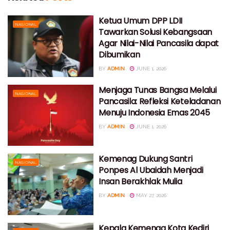
Ketua Umum DPP LDII
NASIONAL
Tawarkan Solusi Kebangsaan
Agar Nilai-Nilai Pancasila dapat
Dibumikan
BY
ADMIN
JUNE 1, 2026
Menjaga Tunas Bangsa Melalui
NASIONAL
Pancasila: Refleksi Keteladanan
Menuju Indonesia Emas 2045
BY
ADMIN
JUNE 1, 2026
Kemenag Dukung Santri
NASIONAL
Ponpes Al Ubaidah Menjadi
Insan Berakhlak Mulia
BY
ADMIN
MAY 27, 2026
Kepala Kemenag Kota Kediri