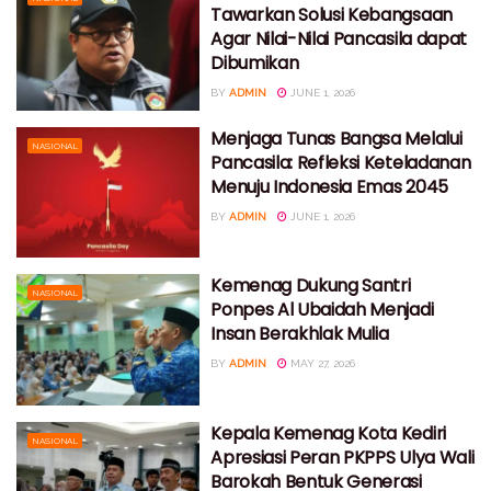
Tawarkan Solusi Kebangsaan
Agar Nilai-Nilai Pancasila dapat
Dibumikan
BY
ADMIN
JUNE 1, 2026
Menjaga Tunas Bangsa Melalui
NASIONAL
Pancasila: Refleksi Keteladanan
Menuju Indonesia Emas 2045
BY
ADMIN
JUNE 1, 2026
Kemenag Dukung Santri
NASIONAL
Ponpes Al Ubaidah Menjadi
Insan Berakhlak Mulia
BY
ADMIN
MAY 27, 2026
Kepala Kemenag Kota Kediri
NASIONAL
Apresiasi Peran PKPPS Ulya Wali
Barokah Bentuk Generasi