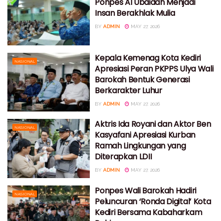
Ponpes Al Ubaidah Menjadi
Insan Berakhlak Mulia
BY
ADMIN
MAY 27, 2026
Kepala Kemenag Kota Kediri
NASIONAL
Apresiasi Peran PKPPS Ulya Wali
Barokah Bentuk Generasi
Berkarakter Luhur
BY
ADMIN
MAY 27, 2026
Aktris Ida Royani dan Aktor Ben
NASIONAL
Kasyafani Apresiasi Kurban
Ramah Lingkungan yang
Diterapkan LDII
BY
ADMIN
MAY 27, 2026
Ponpes Wali Barokah Hadiri
NASIONAL
Peluncuran ‘Ronda Digital’ Kota
Kediri Bersama Kabaharkam