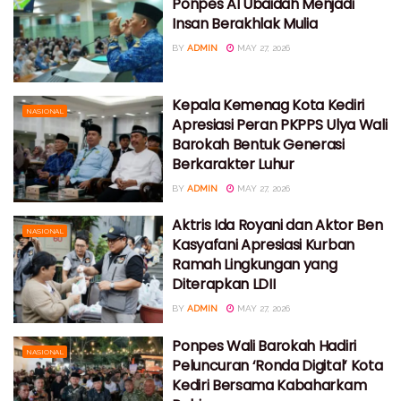
Ponpes Al Ubaidah Menjadi
Insan Berakhlak Mulia
BY
ADMIN
MAY 27, 2026
Kepala Kemenag Kota Kediri
NASIONAL
Apresiasi Peran PKPPS Ulya Wali
Barokah Bentuk Generasi
Berkarakter Luhur
BY
ADMIN
MAY 27, 2026
Aktris Ida Royani dan Aktor Ben
NASIONAL
Kasyafani Apresiasi Kurban
Ramah Lingkungan yang
Diterapkan LDII
BY
ADMIN
MAY 27, 2026
Ponpes Wali Barokah Hadiri
NASIONAL
Peluncuran ‘Ronda Digital’ Kota
Kediri Bersama Kabaharkam