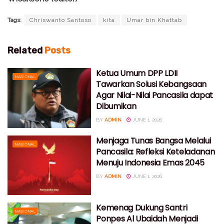
Tags:
Chriswanto Santoso
kita
Umar bin Khattab
Related
Posts
Ketua Umum DPP LDII
NASIONAL
Tawarkan Solusi Kebangsaan
Agar Nilai-Nilai Pancasila dapat
Dibumikan
BY
ADMIN
JUNE 1, 2026
Menjaga Tunas Bangsa Melalui
NASIONAL
Pancasila: Refleksi Keteladanan
Menuju Indonesia Emas 2045
BY
ADMIN
JUNE 1, 2026
Kemenag Dukung Santri
NASIONAL
Ponpes Al Ubaidah Menjadi