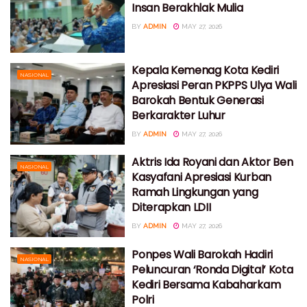
Insan Berakhlak Mulia
BY
ADMIN
MAY 27, 2026
Kepala Kemenag Kota Kediri
NASIONAL
Apresiasi Peran PKPPS Ulya Wali
Barokah Bentuk Generasi
Berkarakter Luhur
BY
ADMIN
MAY 27, 2026
Aktris Ida Royani dan Aktor Ben
NASIONAL
Kasyafani Apresiasi Kurban
Ramah Lingkungan yang
Diterapkan LDII
BY
ADMIN
MAY 27, 2026
Ponpes Wali Barokah Hadiri
NASIONAL
Peluncuran ‘Ronda Digital’ Kota
Kediri Bersama Kabaharkam
Polri