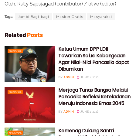
Oleh: Rully Sapujagad (contributor) / olive (editor)
Tags:
Jambi Bagi-bagi
Masker Gratis
Masyarakat
Related
Posts
Ketua Umum DPP LDII
NASIONAL
Tawarkan Solusi Kebangsaan
Agar Nilai-Nilai Pancasila dapat
Dibumikan
BY
ADMIN
JUNE 1, 2026
Menjaga Tunas Bangsa Melalui
NASIONAL
Pancasila: Refleksi Keteladanan
Menuju Indonesia Emas 2045
BY
ADMIN
JUNE 1, 2026
Kemenag Dukung Santri
NASIONAL