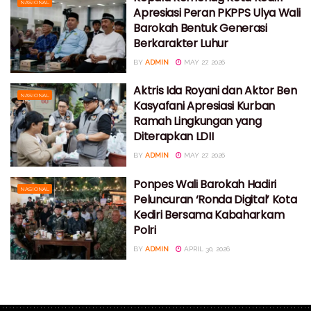
NASIONAL
Apresiasi Peran PKPPS Ulya Wali
Barokah Bentuk Generasi
Berkarakter Luhur
BY
ADMIN
MAY 27, 2026
Aktris Ida Royani dan Aktor Ben
NASIONAL
Kasyafani Apresiasi Kurban
Ramah Lingkungan yang
Diterapkan LDII
BY
ADMIN
MAY 27, 2026
Ponpes Wali Barokah Hadiri
NASIONAL
Peluncuran ‘Ronda Digital’ Kota
Kediri Bersama Kabaharkam
Polri
BY
ADMIN
APRIL 30, 2026