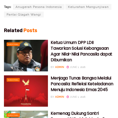
Tags:
Anugerah Pesona Indonesia
Kelurahan Mangunjiwan
Pantai Glagah Wangi
Related
Posts
Ketua Umum DPP LDII
NASIONAL
Tawarkan Solusi Kebangsaan
Agar Nilai-Nilai Pancasila dapat
Dibumikan
BY
ADMIN
JUNE 1, 2026
Menjaga Tunas Bangsa Melalui
NASIONAL
Pancasila: Refleksi Keteladanan
Menuju Indonesia Emas 2045
BY
ADMIN
JUNE 1, 2026
Kemenag Dukung Santri
NASIONAL