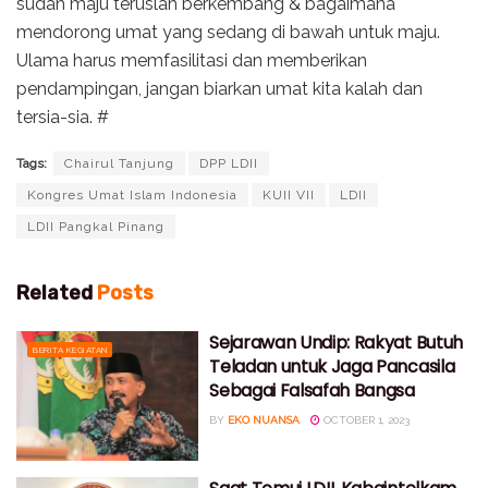
sudah maju teruslah berkembang & bagaimana
mendorong umat yang sedang di bawah untuk maju.
Ulama harus memfasilitasi dan memberikan
pendampingan, jangan biarkan umat kita kalah dan
tersia-sia. #
Tags:
Chairul Tanjung
DPP LDII
Kongres Umat Islam Indonesia
KUII VII
LDII
LDII Pangkal Pinang
Related
Posts
Sejarawan Undip: Rakyat Butuh
BERITA KEGIATAN
Teladan untuk Jaga Pancasila
Sebagai Falsafah Bangsa
BY
EKO NUANSA
OCTOBER 1, 2023