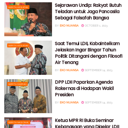
Sejarawan Undip: Rakyat Butuh
BERITA KEGIATAN
Teladan untuk Jaga Pancasila
Sebagai Falsafah Bangsa
BY
EKO NUANSA
OCTOBER 1, 2023
Saat Temui LDII, Kabaintelkam
BERITA KEGIATAN
Jelaskan Ingar Bingar Tahun
Politik Ditangani dengan Filosofi
Air Tenang
BY
EKO NUANSA
SEPTEMBER 14, 2023
DPP LDII Paparkan Agenda
BERITA DAERAH
Rakernas di Hadapan Wakil
Presiden
BY
EKO NUANSA
SEPTEMBER 14, 2023
Ketua MPR RI Buka Seminar
BERITA NASIONAL
Kebangsaan yang Digelar LDII