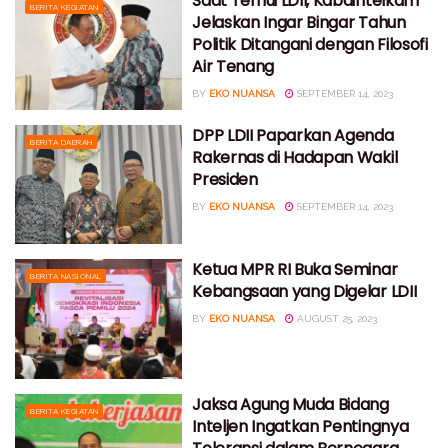
Saat Temui LDII, Kabaintelkam
BERITA KEGIATAN
Jelaskan Ingar Bingar Tahun
Politik Ditangani dengan Filosofi
Air Tenang
BY
EKO NUANSA
SEPTEMBER 14, 2023
DPP LDII Paparkan Agenda
BERITA DAERAH
Rakernas di Hadapan Wakil
Presiden
BY
EKO NUANSA
SEPTEMBER 14, 2023
Ketua MPR RI Buka Seminar
BERITA NASIONAL
Kebangsaan yang Digelar LDII
BY
EKO NUANSA
AUGUST 25, 2023
Jaksa Agung Muda Bidang
BERITA KEGIATAN
Inteljen Ingatkan Pentingnya