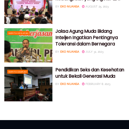
BY
EKO NUANSA
AUGUST 25, 2023
Jaksa Agung Muda Bidang
BERITA KEGIATAN
Inteljen Ingatkan Pentingnya
Toleransi dalam Bernegara
BY
EKO NUANSA
JULY 31, 2023
Pendidikan Seks dan Kesehatan
BERITA DAERAH
untuk Bekali Generasi Muda
BY
EKO NUANSA
FEBRUARY 8, 2023