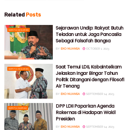
Related
Posts
Sejarawan Undip: Rakyat Butuh
BERITA KEGIATAN
Teladan untuk Jaga Pancasila
Sebagai Falsafah Bangsa
BY
EKO NUANSA
OCTOBER 1, 2023
Saat Temui LDII, Kabaintelkam
BERITA KEGIATAN
Jelaskan Ingar Bingar Tahun
Politik Ditangani dengan Filosofi
Air Tenang
BY
EKO NUANSA
SEPTEMBER 14, 2023
DPP LDII Paparkan Agenda
BERITA DAERAH
Rakernas di Hadapan Wakil
Presiden
BY
EKO NUANSA
SEPTEMBER 14, 2023