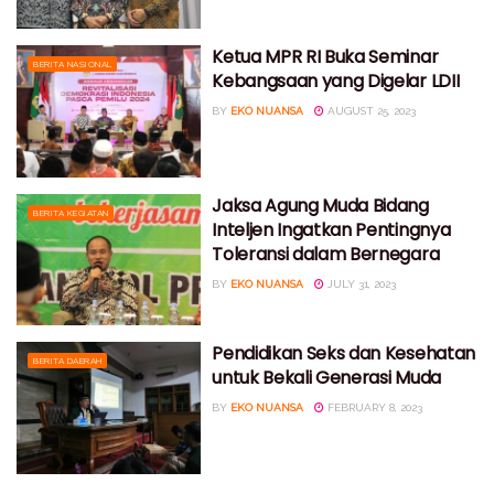
Ketua MPR RI Buka Seminar
BERITA NASIONAL
Kebangsaan yang Digelar LDII
BY
EKO NUANSA
AUGUST 25, 2023
Jaksa Agung Muda Bidang
BERITA KEGIATAN
Inteljen Ingatkan Pentingnya
Toleransi dalam Bernegara
BY
EKO NUANSA
JULY 31, 2023
Pendidikan Seks dan Kesehatan
BERITA DAERAH
untuk Bekali Generasi Muda
BY
EKO NUANSA
FEBRUARY 8, 2023