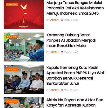
Menjaga Tunas Bangsa Melalui
NASIONAL
Pancasila: Refleksi Keteladanan
Menuju Indonesia Emas 2045
BY
ADMIN
JUNE 1, 2026
Kemenag Dukung Santri
NASIONAL
Ponpes Al Ubaidah Menjadi
Insan Berakhlak Mulia
BY
ADMIN
MAY 27, 2026
Kepala Kemenag Kota Kediri
NASIONAL
Apresiasi Peran PKPPS Ulya Wali
Barokah Bentuk Generasi
Berkarakter Luhur
BY
ADMIN
MAY 27, 2026
Aktris Ida Royani dan Aktor Ben
NASIONAL
Kasyafani Apresiasi Kurban