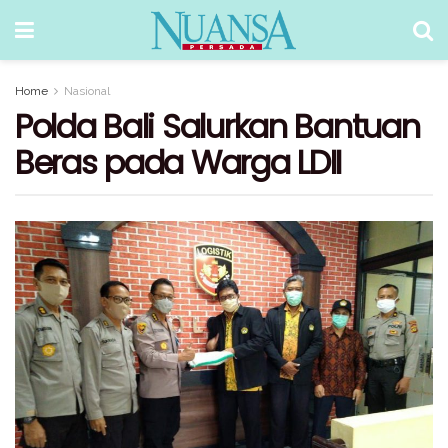
Home
Nasional
Polda Bali Salurkan Bantuan
Beras pada Warga LDII