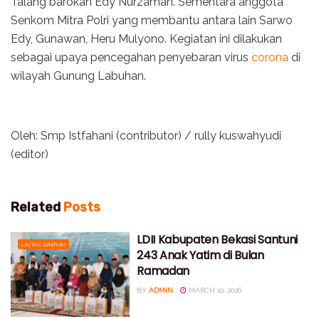
Talang barokah Edy Nurzaman. Sementara anggota
Senkom Mitra Polri yang membantu antara lain Sarwo
Edy, Gunawan, Heru Mulyono. Kegiatan ini dilakukan
sebagai upaya pencegahan penyebaran virus
corona
di
wilayah Gunung Labuhan.
Oleh: Smp Istfahani (contributor) / rully kuswahyudi
(editor)
Related
Posts
LDII Kabupaten Bekasi Santuni
LINTAS DAERAH
243 Anak Yatim di Bulan
Ramadan
BY
ADMIN
MARCH 10, 2026