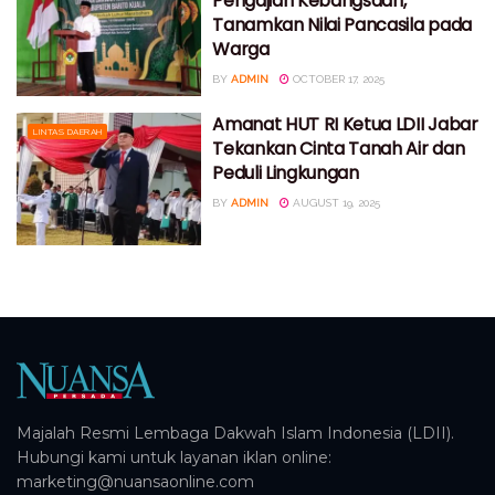
Pengajian Kebangsaan,
Tanamkan Nilai Pancasila pada
Warga
BY
ADMIN
OCTOBER 17, 2025
Amanat HUT RI Ketua LDII Jabar
LINTAS DAERAH
Tekankan Cinta Tanah Air dan
Peduli Lingkungan
BY
ADMIN
AUGUST 19, 2025
Majalah Resmi Lembaga Dakwah Islam Indonesia (LDII).
Hubungi kami untuk layanan iklan online:
marketing@nuansaonline.com