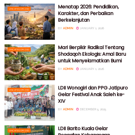
Menatap 2026: Pendidikan,
UNCATEGORIZED
Karakter, dan Perbaikan
Berkelanjutan
BY
ADMIN
JANUARY 1, 2026
Mari Berpikir Radikal Tentang
UNCATEGORIZED
Shodaqoh Ekologis: Amal Baru
untuk Menyelamatkan Bumi
BY
ADMIN
JANUARY 1, 2026
LDII Wonogiri dan PPG Jatipuro
UNCATEGORIZED
Gelar Festival Anak Saleh ke-
XIV
BY
ADMIN
DECEMBER 5, 2025
LDII Barito Kuala Gelar
UNCATEGORIZED