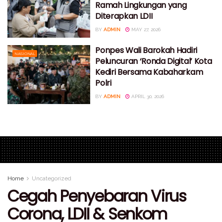
Ramah Lingkungan yang
Diterapkan LDII
BY
ADMIN
MAY 27, 2026
Ponpes Wali Barokah Hadiri
NASIONAL
Peluncuran ‘Ronda Digital’ Kota
Kediri Bersama Kabaharkam
Polri
BY
ADMIN
APRIL 30, 2026
Home
Uncategorized
Cegah Penyebaran Virus
Corona, LDII & Senkom