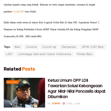
salurkan kepada warga yang berhak. Bantuan ini tentu sangat membantu, terutama di tengah
pandemi
Covid-19
,” tutur Didik.
Hadir dalam serah terima di kantor Biro Logistik Polda Bali di Jalan WR. Supratman Nomor 7,
Denpasar itu Kabag Perbekalan Umum AKBP Wayan Sukrada,SH dan Kabag Pengadaan AKBP
Syamsudin,SE,MH. (BIL/sandi/d86)
Tags:
Bali
Corona
Covid-19
Denpasar
DPW LDII Bali
LDII
Lembaga Dakwah Islam Indonesia
Polda Bali
Related
Posts
Ketua Umum DPP LDII
NASIONAL
Tawarkan Solusi Kebangsaan
Agar Nilai-Nilai Pancasila dapat
Dibumikan
BY
ADMIN
JUNE 1, 2026