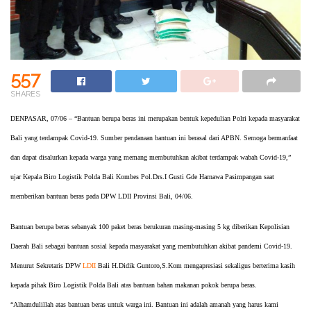
557
SHARES
DENPASAR, 07/06 – “Bantuan berupa beras ini merupakan bentuk kepedulian Polri kepada masyarakat
Bali yang terdampak Covid-19. Sumber pendanaan bantuan ini berasal dari APBN. Semoga bermanfaat
dan dapat disalurkan kepada warga yang memang membutuhkan akibat terdampak wabah Covid-19,”
ujar Kepala Biro Logistik Polda Bali Kombes Pol.Drs.I Gusti Gde Harnawa Pasimpangan saat
memberikan bantuan beras pada DPW LDII Provinsi Bali, 04/06.
Bantuan berupa beras sebanyak 100 paket beras berukuran masing-masing 5 kg diberikan Kepolisian
Daerah Bali sebagai bantuan sosial kepada masyarakat yang membutuhkan akibat pandemi Covid-19.
Menurut Sekretaris DPW
LDII
Bali H.Didik Guntoro,S.Kom mengapresiasi sekaligus berterima kasih
kepada pihak Biro Logistik Polda Bali atas bantuan bahan makanan pokok berupa beras.
“Alhamdulillah atas bantuan beras untuk warga ini. Bantuan ini adalah amanah yang harus kami