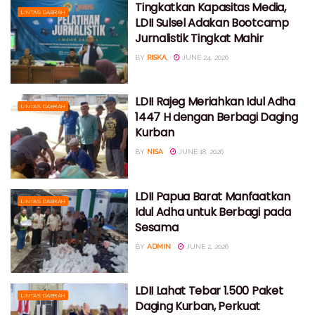
Tingkatkan Kapasitas Media,
LINTAS DAERAH
LDII Sulsel Adakan Bootcamp
Jurnalistik Tingkat Mahir
BY
RISKA
JUNE 24, 2026
LDII Rajeg Meriahkan Idul Adha
LINTAS DAERAH
1447 H dengan Berbagi Daging
Kurban
BY
NISA
JUNE 18, 2026
LDII Papua Barat Manfaatkan
LINTAS DAERAH
Idul Adha untuk Berbagi pada
Sesama
BY
ADMIN
JUNE 2, 2026
LDII Lahat Tebar 1.500 Paket
LINTAS DAERAH
Daging Kurban, Perkuat