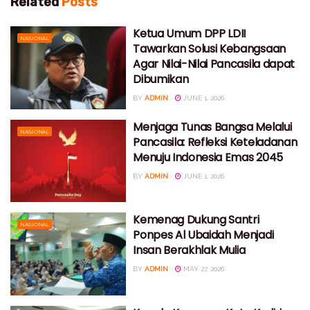
Related
Posts
Ketua Umum DPP LDII
NASIONAL
Tawarkan Solusi Kebangsaan
Agar Nilai-Nilai Pancasila dapat
Dibumikan
BY
ADMIN
JUNE 1, 2026
Menjaga Tunas Bangsa Melalui
NASIONAL
Pancasila: Refleksi Keteladanan
Menuju Indonesia Emas 2045
BY
ADMIN
JUNE 1, 2026
Kemenag Dukung Santri
NASIONAL
Ponpes Al Ubaidah Menjadi
Insan Berakhlak Mulia
BY
ADMIN
MAY 27, 2026