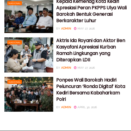
Kepala Kemenag Kota Kediri
NASIONAL
Apresiasi Peran PKPPS Ulya Wali
Barokah Bentuk Generasi
Berkarakter Luhur
BY
ADMIN
MAY 27, 2026
Aktris Ida Royani dan Aktor Ben
NASIONAL
Kasyafani Apresiasi Kurban
Ramah Lingkungan yang
Diterapkan LDII
BY
ADMIN
MAY 27, 2026
Ponpes Wali Barokah Hadiri
NASIONAL
Peluncuran ‘Ronda Digital’ Kota
Kediri Bersama Kabaharkam
Polri
BY
ADMIN
APRIL 30, 2026