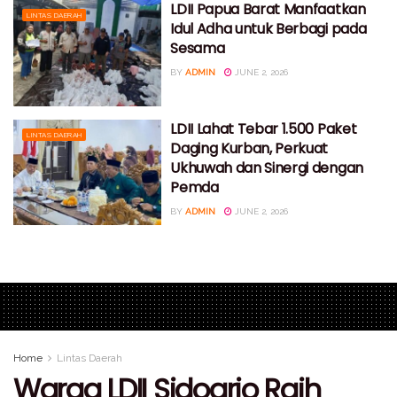
LDII Papua Barat Manfaatkan
LINTAS DAERAH
Idul Adha untuk Berbagi pada
Sesama
BY
ADMIN
JUNE 2, 2026
LDII Lahat Tebar 1.500 Paket
LINTAS DAERAH
Daging Kurban, Perkuat
Ukhuwah dan Sinergi dengan
Pemda
BY
ADMIN
JUNE 2, 2026
Home
Lintas Daerah
Warga LDII Sidoarjo Raih