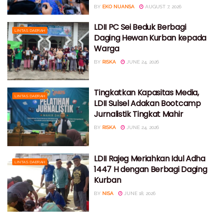
BY
EKO NUANSA
AUGUST 7, 2026
LDII PC Sei Beduk Berbagi
LINTAS DAERAH
Daging Hewan Kurban kepada
Warga
BY
RISKA
JUNE 24, 2026
Tingkatkan Kapasitas Media,
LINTAS DAERAH
LDII Sulsel Adakan Bootcamp
Jurnalistik Tingkat Mahir
BY
RISKA
JUNE 24, 2026
LDII Rajeg Meriahkan Idul Adha
LINTAS DAERAH
1447 H dengan Berbagi Daging
Kurban
BY
NISA
JUNE 18, 2026