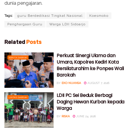
dunia pengajaran.
Tags:
guru Berdedikasi Tingkat Nasional
Koesmoko
Penghargaan Guru
Warga LDII Sidoarjo
Related
Posts
Perkuat Sinergi Ulama dan
BERITA DAERAH
Umara, Kapolres Kediri Kota
Bersilaturahim ke Ponpes Wali
Barokah
BY
EKO NUANSA
AUGUST 7, 2026
LDII PC Sei Beduk Berbagi
LINTAS DAERAH
Daging Hewan Kurban kepada
Warga
BY
RISKA
JUNE 24, 2026